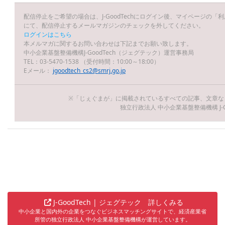
配信停止をご希望の場合は、J-GoodTechにログイン後、マイページの
にて、配信停止するメールマガジンのチェックを外してください。
ログインはこちら
本メルマガに関するお問い合わせは下記までお願い致します。
中小企業基盤整備機構J-GoodTech（ジェグテック）運営事務局
TEL：03-5470-1538 （受付時間：10:00～18:00）
Eメール：
jgoodtech_cs2@smrj.go.jp
※「じぇぐまが」に掲載されているすべての記事、文章な
独立行政法人 中小企業基盤整備機構 J-Go
J-GoodTech | ジェグテック 詳しくみる
中小企業と国内外の企業をつなぐビジネスマッチングサイトで、経済産業省
所管の独立行政法人 中小企業基盤整備機構が運営しています。