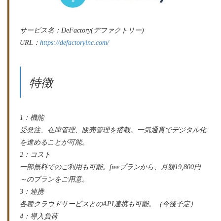
サービス名：DeFactory(デファクトリー)
URL：
https://defactoryinc.com/
特徴
1：機能
受発注、在庫管理、販売管理を搭載。一気通貫でデジタル化
を進めることが可能。
2：コスト
一部無料でのご利用も可能。freeプランから、月額19,800円
～のプランをご用意。
3：連携
各種クラウドサービスとのAPI連携も可能。（今後予定）
4：導入負荷