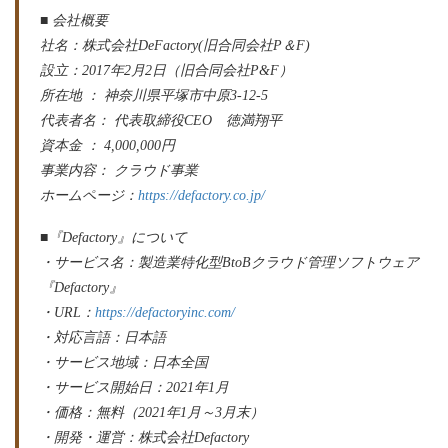
■ ​会社概要
社名：株式会社DeFactory(旧合同会社P＆F)
設立：2017年2月2日（旧合同会社P&F）
所在地 ： 神奈川県平塚市中原3-12-5
代表者名： 代表取締役CEO 徳満翔平
資本金 ： 4,000,000円
事業内容： クラウド事業
ホームページ：
https://defactory.co.jp/
■『Defactory』について
・サービス名：製造業特化型BtoBクラウド管理ソフトウェア
『Defactory』
・URL：
https://defactoryinc.com/
・対応言語：日本語
・サービス地域：日本全国
・サービス開始日：2021年1月
・価格：無料（2021年1月～3月末）
・開発・運営：株式会社Defactory