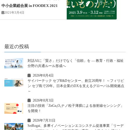
中小企業総合展 in FOODEX 2021
2021年3月4日
最近の投稿
対話AIに「賢さ」だけでなく「信頼」を ― 教育・行政・福祉
分野の共通ルール形成へ
2026年8月4日
サイバーテック セブR&Dセンター、創立20周年！ ～フィリピ
ン セブ島で20年。日本企業のDXを支えるグローバル開発拠点
～
2026年8月3日
注目の技術「ZnGa₂O₄ナノ粒子薄膜による放射線センシング」
を開発！
2026年7月31日
SeiRogai、多摩イノベーションエコシステム促進事業「リーデ