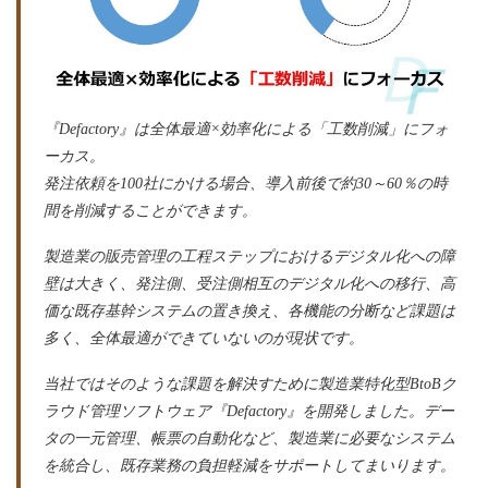
『Defactory』は全体最適×効率化による「工数削減」にフォ
ーカス。
発注依頼を100社にかける場合、導入前後で約30～60％の時
間を削減することができます。
製造業の販売管理の工程ステップにおけるデジタル化への障
壁は大きく、発注側、受注側相互のデジタル化への移行、高
価な既存基幹システムの置き換え、各機能の分断など課題は
多く、全体最適ができていないのが現状です。
当社ではそのような課題を解決すために製造業特化型BtoBク
ラウド管理ソフトウェア『Defactory』を開発しました。デー
タの一元管理、帳票の自動化など、製造業に必要なシステム
を統合し、既存業務の負担軽減をサポートしてまいります。