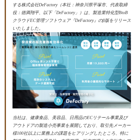
する株式会社DeFactory（本社：神奈川県平塚市、代表取締
役：徳満翔平、以下「DeFactory」）は、製造業特化型BtoB
クラウドEC管理ソフトウェア『DeFactory』のβ版をリリース
いたしました。
当社は、健康食品、美容品、日用品のECリテール事業及び
アウトドアの製造小売事業を展開しており、取引先メーカー
様100社以上に業務上の課題をヒアリングしたところ、特に