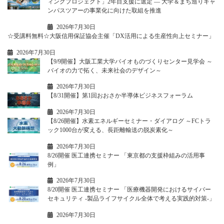
ィングプロジェクト」2年目支援に選定 ― 大学＆まち巡りキャ
ンパスツアーの事業化に向けた取組を推進
2026年7月30日
☆受講料無料☆大阪信用保証協会主催「DX活用による生産性向上セミナー」
2026年7月30日
【9/9開催】大阪工業大学バイオものづくりセンター見学会 ～
バイオの力で拓く、未来社会のデザイン～
2026年7月30日
【8/31開催】第1回おおさか半導体ビジネスフォーラム
2026年7月30日
【8/26開催】水素エネルギーセミナー・ダイアログ ～FCトラ
ック1000台が変える、長距離輸送の脱炭素化～
2026年7月30日
8/26開催 医工連携セミナー 「東京都の支援枠組みの活用事
例」
2026年7月30日
8/20開催 医工連携セミナー 「医療機器開発におけるサイバー
セキュリティ -製品ライフサイクル全体で考える実践的対策-」
2026年7月30日