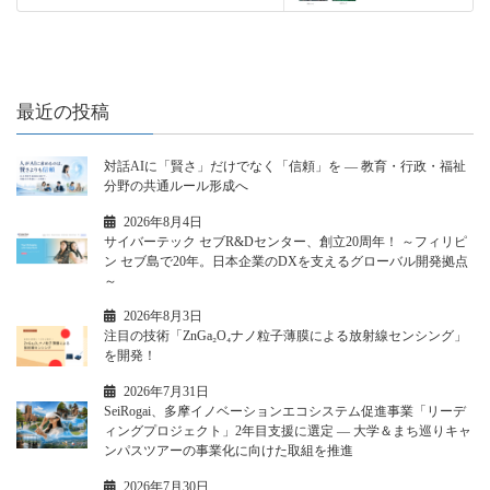
最近の投稿
対話AIに「賢さ」だけでなく「信頼」を ― 教育・行政・福祉
分野の共通ルール形成へ
2026年8月4日
サイバーテック セブR&Dセンター、創立20周年！ ～フィリピ
ン セブ島で20年。日本企業のDXを支えるグローバル開発拠点
～
2026年8月3日
注目の技術「ZnGa₂O₄ナノ粒子薄膜による放射線センシング」
を開発！
2026年7月31日
SeiRogai、多摩イノベーションエコシステム促進事業「リーデ
ィングプロジェクト」2年目支援に選定 ― 大学＆まち巡りキャ
ンパスツアーの事業化に向けた取組を推進
2026年7月30日