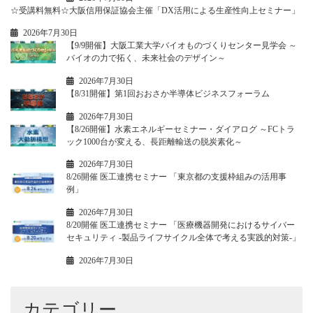
☆受講料無料☆大阪信用保証協会主催「DX活用による生産性向上セミナー」
2026年7月30日
【9/9開催】大阪工業大学バイオものづくりセンター見学会 ～
バイオの力で拓く、未来社会のデザイン～
2026年7月30日
【8/31開催】第1回おおさか半導体ビジネスフォーラム
2026年7月30日
【8/26開催】水素エネルギーセミナー・ダイアログ ～FCトラ
ック1000台が変える、長距離輸送の脱炭素化～
2026年7月30日
8/26開催 医工連携セミナー 「東京都の支援枠組みの活用事
例」
2026年7月30日
8/20開催 医工連携セミナー 「医療機器開発におけるサイバー
セキュリティ -製品ライフサイクル全体で考える実践的対策-」
2026年7月30日
カテゴリー