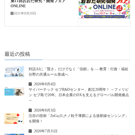
第11回おおた研究・開発フェア
ONLINE
2021年9月29日
最近の投稿
対話AIに「賢さ」だけでなく「信頼」を ― 教育・行政・福祉
分野の共通ルール形成へ
2026年8月4日
サイバーテック セブR&Dセンター、創立20周年！ ～フィリピ
ン セブ島で20年。日本企業のDXを支えるグローバル開発拠点
～
2026年8月3日
注目の技術「ZnGa₂O₄ナノ粒子薄膜による放射線センシング」
を開発！
2026年7月31日