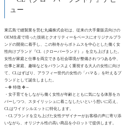
ュー
東広島で縫製業を営む丸繊株式会社は、従来の大手量販店向けの
OEM生産で培った技術とクオリティーをベースにオリジナルブラ
ンドの開発に着手し、この秋冬からボトムスを中心とした働く女
性向けブランド『CL（クローバーランド）』を立ち上げました。
女性が家庭と仕事を両立できる社会環境が整備されつつある中、
仕事と家庭、趣味などをバランスよく重視する大人の女性に向け
て、CLはずばり、アラフィー世代の女性の「ハマる」を叶えるブ
ランドとして誕生しました。
～✤ 特徴 ✤～
・女子育てをしながら働く女性が年齢とともに気になる体形をカ
バーしつつ、スタイリッシュに着こなしたいという想いに応え、
CLはワイドシルエットに特化します。
・CLブランドを立ち上げた女性デザイナーがお客様の声に寄り添
いながら、オリジナル性の高い商品を小ロットで提供します。