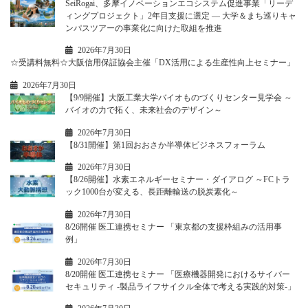
SeiRogai、多摩イノベーションエコシステム促進事業「リーデ
ィングプロジェクト」2年目支援に選定 ― 大学＆まち巡りキャ
ンパスツアーの事業化に向けた取組を推進
2026年7月30日
☆受講料無料☆大阪信用保証協会主催「DX活用による生産性向上セミナー」
2026年7月30日
【9/9開催】大阪工業大学バイオものづくりセンター見学会 ～
バイオの力で拓く、未来社会のデザイン～
2026年7月30日
【8/31開催】第1回おおさか半導体ビジネスフォーラム
2026年7月30日
【8/26開催】水素エネルギーセミナー・ダイアログ ～FCトラ
ック1000台が変える、長距離輸送の脱炭素化～
2026年7月30日
8/26開催 医工連携セミナー 「東京都の支援枠組みの活用事
例」
2026年7月30日
8/20開催 医工連携セミナー 「医療機器開発におけるサイバー
セキュリティ -製品ライフサイクル全体で考える実践的対策-」