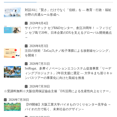
対話AIに「賢さ」だけでなく「信頼」を ― 教育・行政・福祉
分野の共通ルール形成へ
2026年8月4日
サイバーテック セブR&Dセンター、創立20周年！ ～フィリピ
ン セブ島で20年。日本企業のDXを支えるグローバル開発拠点
～
2026年8月3日
注目の技術「ZnGa₂O₄ナノ粒子薄膜による放射線センシング」
を開発！
2026年7月31日
SeiRogai、多摩イノベーションエコシステム促進事業「リーデ
ィングプロジェクト」2年目支援に選定 ― 大学＆まち巡りキャ
ンパスツアーの事業化に向けた取組を推進
2026年7月30日
☆受講料無料☆大阪信用保証協会主催「DX活用による生産性向上セミナー」
2026年7月30日
【9/9開催】大阪工業大学バイオものづくりセンター見学会 ～
バイオの力で拓く、未来社会のデザイン～