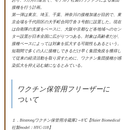
おり、3カ月の運営で、モデルナ社製のワクチンによる集団
接種を行う計画。
第一弾は東京、埼玉、千葉、神奈川の接種加速が目的で、東
京会場を千代田区の大手町合同庁舎３号館に設置した。現在
は自衛隊の支援をベースに、大阪や京都など各地域へのセン
ター設置が日本全国に広がりつつある。対象は高齢者だが、
接種ペースによっては対象を拡大する可能性もあるという。
短期間で多くの人に接種しできるだけ早く集団免疫を獲得し
て従来の経済活動を取り戻すために、ワクチン集団接種が感
染拡大を抑え込む鍵になるとみている。
ワクチン保管用フリーザーに
ついて
１．Bitstrongワクチン保管用冷蔵庫2～8℃【Haier Biomedical
社製model：HYC-118】