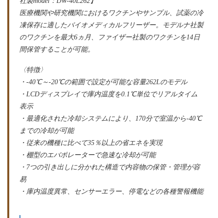
社製model：DW-40L262】
医療機関や研究機関におけるワクチンやサンプル、試薬の冷
凍保存に適したバイオメディカルフリーザー。モデルナ社製
のワクチンを最大6ヵ月、ファイザー社製のワクチンを14日
間保管することが可能。
〈特徴〉
・-40℃～-20℃の範囲で設定が可能な容量262Lのモデル
・LCDディスプレイで庫内温度を0.1℃単位でリアルタイム
表示
・最適化された冷却システムにより、170分で室温から-40℃
までの冷却が可能
・従来の機種に比べて35％以上の省エネを実現
・棚型のエバポレーターで急速な冷却が可能
・7つの引き出しに分かれた構造で内容物の保管・管理が容
易
・庫内温度異常、センサーエラー、停電などの各種警報機能