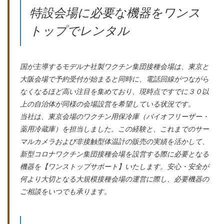
特設会場に必要な機器をワンス
トップでレンタル
国が主導するモデルナ社製ワクチン集団接種会場は、東京と
大阪会場で予約受付が始まると同時に、電話回線がつながら
なくなるほど高い注目を集めており、現時点ですでに３０以
上の自治体が同様の会場設営を希望している状況です。
当社は、東京会場のワクチン用保冷庫（バイオフリーザー・
薬用冷蔵庫）を担当しました。この経験と、これまでのサー
マルカメラおよび非接触型体温計の販売の実績を活かして、
新型コロナワクチン集団接種会場を設営する際に必要となる
機器を【ワンストップサポート】いたします。安心・安全が
何より大切となる大規模接種会場の運営に際し、必要機器の
ご相談をいつでも承ります。