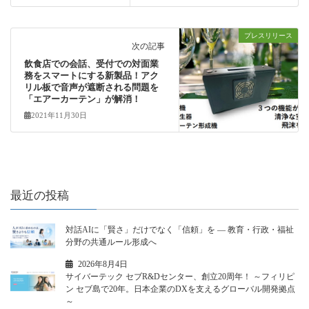
プレスリリース
次の記事
飲食店での会話、受付での対面業
務をスマートにする新製品！アク
リル板で音声が遮断される問題を
「エアーカーテン」が解消！
2021年11月30日
最近の投稿
対話AIに「賢さ」だけでなく「信頼」を ― 教育・行政・福祉
分野の共通ルール形成へ
2026年8月4日
サイバーテック セブR&Dセンター、創立20周年！ ～フィリピ
ン セブ島で20年。日本企業のDXを支えるグローバル開発拠点
～