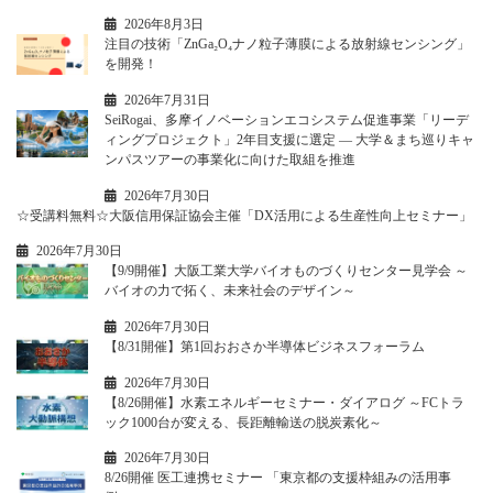
2026年8月3日
注目の技術「ZnGa₂O₄ナノ粒子薄膜による放射線センシング」
を開発！
2026年7月31日
SeiRogai、多摩イノベーションエコシステム促進事業「リーデ
ィングプロジェクト」2年目支援に選定 ― 大学＆まち巡りキャ
ンパスツアーの事業化に向けた取組を推進
2026年7月30日
☆受講料無料☆大阪信用保証協会主催「DX活用による生産性向上セミナー」
2026年7月30日
【9/9開催】大阪工業大学バイオものづくりセンター見学会 ～
バイオの力で拓く、未来社会のデザイン～
2026年7月30日
【8/31開催】第1回おおさか半導体ビジネスフォーラム
2026年7月30日
【8/26開催】水素エネルギーセミナー・ダイアログ ～FCトラ
ック1000台が変える、長距離輸送の脱炭素化～
2026年7月30日
8/26開催 医工連携セミナー 「東京都の支援枠組みの活用事