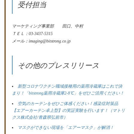
受付担当
マーケティング事業部 田口、中村
ＴＥＬ：03-3437-5315
メール：imaging@bitstrong.co.jp
その他のプレスリリース
新型コロナワクチン職域接種用の薬用冷蔵庫はこれで決
まり！「bitstrong薬用冷蔵庫2-8℃」をぜひご活用ください！
空気のカーテンをぜひご体感ください！感染症対策品
【エアーカーテン卓上型】の実証実験を行います！（マトリ
クス株式会社/青森県弘前市）
マスクができない現場を「エアーマスク」が解消！