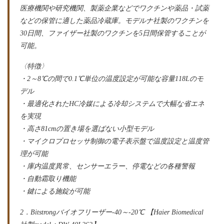
医療機関や研究機関、製薬企業などでワクチンや薬品・試薬
などの保管に適した薬品冷蔵庫。モデルナ社製のワクチンを
30日間、ファイザー社製のワクチンを5日間保管することが
可能。
〈特徴〉
・2～8℃の間で0.1℃単位の温度設定が可能な容量118Lのモ
デル
・最適化されたHC冷媒による冷却システムで大幅な省エネ
を実現
・高さ81cmの置き場を選ばない小型モデル
・マイクロプロセッサ制御の電子表示盤で温度設定と温度管
理が可能
・庫内温度異常、センサーエラー、停電などの各種警報
・自動霜取り機能
・鍵による施錠が可能
2．Bitstrongバイオフリーザー-40～-20℃ 【Haier Biomedical