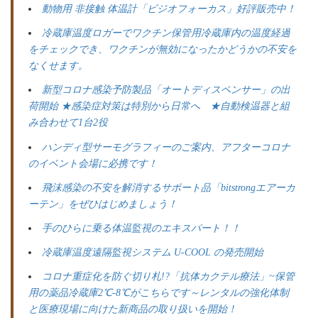
動物用 非接触 体温計「ビジオフォーカス」好評販売中！
冷蔵庫温度ロガーでワクチン保管用冷蔵庫内の温度経過
をチェックでき、ワクチンが無効になったかどうかの不安を
なくせます。
新型コロナ感染予防製品「オートディスペンサー」の出
荷開始 ★感染症対策は特別から日常へ ★自動検温器と組
み合わせて1台2役
ハンディ型サーモグラフィーのご案内、アフターコロナ
のイベント会場に必携です！
飛沫感染の不安を解消するサポート品「bitstrongエアーカ
ーテン」をぜひはじめましょう！
手のひらに乗る体温監視のエキスパート！！
冷蔵庫温度遠隔監視システム U-COOL の発売開始
コロナ重症化を防ぐ切り札!?「抗体カクテル療法」~保管
用の薬品冷蔵庫2℃-8℃がこちらです～レンタルの強化体制
と医療現場に向けた新商品の取り扱いを開始！