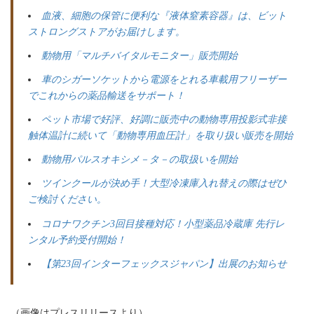
血液、細胞の保管に便利な『液体窒素容器』は、ビット
ストロングストアがお届けします。
動物用「マルチバイタルモニター」販売開始
車のシガーソケットから電源をとれる車載用フリーザー
でこれからの薬品輸送をサポート！
ペット市場で好評、好調に販売中の動物専用投影式非接
触体温計に続いて「動物専用血圧計」を取り扱い販売を開始
動物用パルスオキシメ－タ－の取扱いを開始
ツインクールが決め手！大型冷凍庫入れ替えの際はぜひ
ご検討ください。
コロナワクチン3回目接種対応！小型薬品冷蔵庫 先行レ
ンタル予約受付開始！
【第23回インターフェックスジャパン】出展のお知らせ
（画像はプレスリリースより）