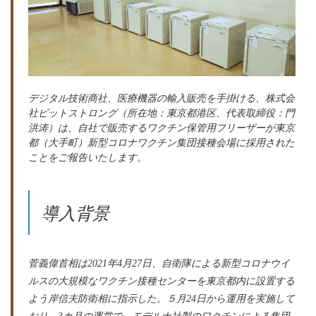
デジタル技術商社、医療機器の輸入販売を手掛ける、株式会
社ビットストロング（所在地：東京都港区、代表取締役：門
洪涛）は、自社で販売するワクチン保管用フリーザーが東京
都（大手町）新型コロナワクチン集団接種会場に採用された
ことをご報告いたします。
導入背景
菅義偉首相は2021年4月27日、自衛隊による新型コロナウイ
ルスの大規模なワクチン接種センターを東京都内に設置する
よう岸信夫防衛相に指示した。５月24日から運用を実施して