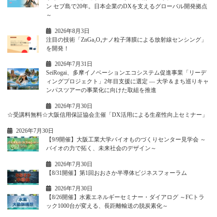
ン セブ島で20年。日本企業のDXを支えるグローバル開発拠点
～
2026年8月3日
注目の技術「ZnGa₂O₄ナノ粒子薄膜による放射線センシング」
を開発！
2026年7月31日
SeiRogai、多摩イノベーションエコシステム促進事業「リーデ
ィングプロジェクト」2年目支援に選定 ― 大学＆まち巡りキャ
ンパスツアーの事業化に向けた取組を推進
2026年7月30日
☆受講料無料☆大阪信用保証協会主催「DX活用による生産性向上セミナー」
2026年7月30日
【9/9開催】大阪工業大学バイオものづくりセンター見学会 ～
バイオの力で拓く、未来社会のデザイン～
2026年7月30日
【8/31開催】第1回おおさか半導体ビジネスフォーラム
2026年7月30日
【8/26開催】水素エネルギーセミナー・ダイアログ ～FCトラ
ック1000台が変える、長距離輸送の脱炭素化～