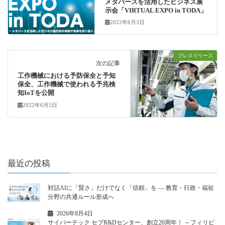
メタバースを活用したビジネス展
示会「VIRTUAL EXPO in TODA」
2022年6月3日
プレスリリース
次の記事
工作機械における予防保全と予知
保全、工作機械で使われる予兆検
知IoTを公開
2022年6月5日
最近の投稿
対話AIに「賢さ」だけでなく「信頼」を ― 教育・行政・福祉
分野の共通ルール形成へ
2026年8月4日
サイバーテック セブR&Dセンター、創立20周年！ ～フィリピ