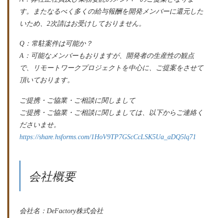
す。またなるべく多くの給与報酬を開発メンバーに還元した
いため、2次請はお受けしておりません。
Q：常駐案件は可能か？
A：可能なメンバーもおりますが、開発者の生産性の観点
で、リモートワークプロジェクトを中心に、ご提案をさせて
頂いております。
ご提携・ご協業・ご相談に関しまして
ご提携・ご協業・ご相談に関しましては、以下からご連絡く
ださいませ。
https://share.hsforms.com/1HoV9TP7GScCcLSK5Ua_aDQ5lq71
会社概要
会社名：DeFactory株式会社