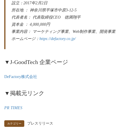
設立：2017年2月2日
所在地 ： 神奈川県平塚市中原3-12-5
代表者名： 代表取締役CEO 徳満翔平
資本金 ： 4,000,000円
事業内容： マーケティング事業、Web制作事業、開発事業
ホームページ：
https://defactory.co.jp/
▼J-GoodTech 企業ページ
DeFactory株式会社
▼掲載元リンク
PR TIMES
プレスリリース
カテゴリー