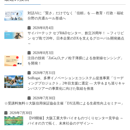
対話AIに「賢さ」だけでなく「信頼」を ― 教育・行政・福祉
分野の共通ルール形成へ
2026年8月4日
サイバーテック セブR&Dセンター、創立20周年！ ～フィリピ
ン セブ島で20年。日本企業のDXを支えるグローバル開発拠点
～
2026年8月3日
注目の技術「ZnGa₂O₄ナノ粒子薄膜による放射線センシング」
を開発！
2026年7月31日
SeiRogai、多摩イノベーションエコシステム促進事業「リーデ
ィングプロジェクト」2年目支援に選定 ― 大学＆まち巡りキャ
ンパスツアーの事業化に向けた取組を推進
2026年7月30日
☆受講料無料☆大阪信用保証協会主催「DX活用による生産性向上セミナー」
2026年7月30日
【9/9開催】大阪工業大学バイオものづくりセンター見学会 ～
バイオの力で拓く、未来社会のデザイン～