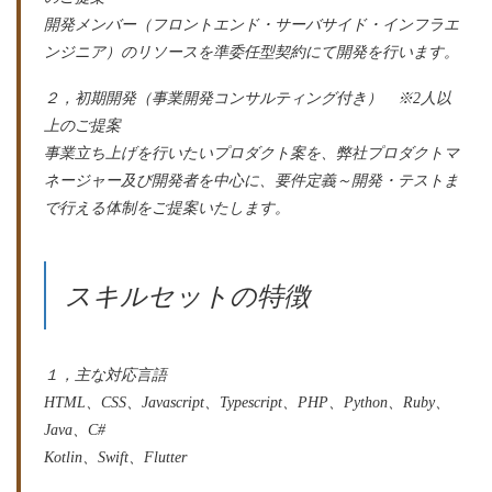
開発メンバー（フロントエンド・サーバサイド・インフラエ
ンジニア）のリソースを準委任型契約にて開発を行います。
２，初期開発（事業開発コンサルティング付き） ※2人以
上のご提案
事業立ち上げを行いたいプロダクト案を、弊社プロダクトマ
ネージャー及び開発者を中心に、要件定義～開発・テストま
で行える体制をご提案いたします。
スキルセットの特徴
１，主な対応言語
HTML、CSS、Javascript、Typescript、PHP、Python、Ruby、
Java、C#
Kotlin、Swift、Flutter