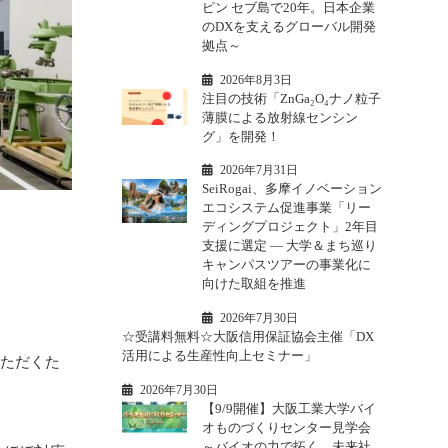
ピン セブ島で20年。日本企業
のDXを支えるグローバル開発
拠点～
2026年8月3日
注目の技術「ZnGa₂O₄ナノ粒子
薄膜による放射線センシン
グ」を開発！
2026年7月31日
SeiRogai、多摩イノベーション
エコシステム促進事業「リー
ディングプロジェクト」2年目
支援に選定 ― 大学＆まち巡り
キャンパスツアーの事業化に
向けた取組を推進
2026年7月30日
☆受講料無料☆大阪信用保証協会主催「DX
活用による生産性向上セミナー」
いただくた
2026年7月30日
【9/9開催】大阪工業大学バイ
。
オものづくりセンター見学会
～バイオの力で拓く、未来社