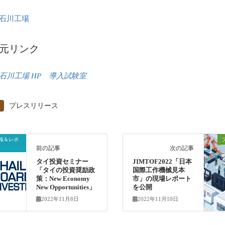
石川工場
元リンク
石川工場 HP 導入試験室
プレスリリース
報＆レポ
前の記事
次の記事
タイ投資セミナー
JIMTOF2022「日本
「タイの投資奨励政
国際工作機械見本
策：New Economy
市」の現場レポート
New Opportunities」
を公開
2022年11月8日
2022年11月10日