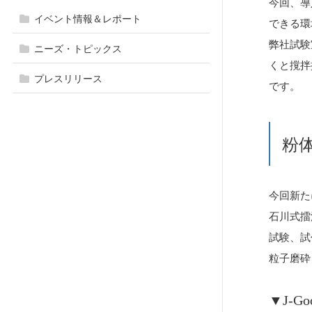
今回、導
イベント情報＆レポート
できる環
弊社試験
ニーズ・トピックス
くと撹拌
プレスリリース
です。
粉
今回新た
石川式擂
試験、試
粒子磨砕
▼J-G