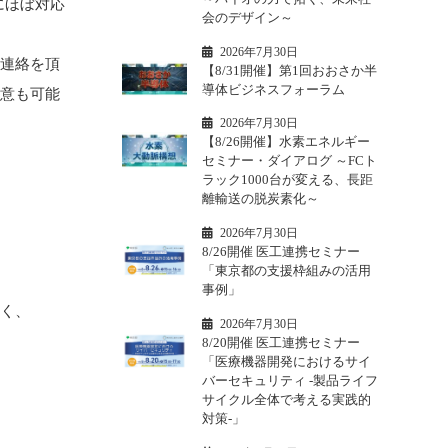
にほぼ対応
会のデザイン～
2026年7月30日
ご連絡を頂
【8/31開催】第1回おおさか半
導体ビジネスフォーラム
用意も可能
2026年7月30日
【8/26開催】水素エネルギー
セミナー・ダイアログ ～FCト
ラック1000台が変える、長距
離輸送の脱炭素化～
2026年7月30日
8/26開催 医工連携セミナー
「東京都の支援枠組みの活用
事例」
なく、
2026年7月30日
8/20開催 医工連携セミナー
「医療機器開発におけるサイ
バーセキュリティ -製品ライフ
サイクル全体で考える実践的
対策-」