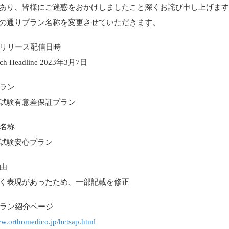
あり、皆様にご迷惑をおかけしましたこと深くお詫び申し上げま
の通りプラン名称を変更させていただきます。
レスリリース配信日時
ech Headline 2023年3月7日
プラン
試験有意差保証プラン
後名称
試験安心プラン
理由
く表現があったため、一部記載を修正
該プラン紹介ページ
ww.orthomedico.jp/hctsap.html