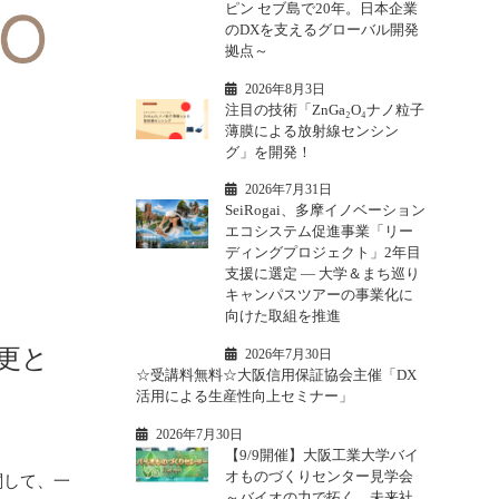
ピン セブ島で20年。日本企業
のDXを支えるグローバル開発
拠点～
2026年8月3日
注目の技術「ZnGa₂O₄ナノ粒子
薄膜による放射線センシン
グ」を開発！
2026年7月31日
SeiRogai、多摩イノベーション
エコシステム促進事業「リー
ディングプロジェクト」2年目
支援に選定 ― 大学＆まち巡り
キャンパスツアーの事業化に
向けた取組を推進
更と
2026年7月30日
☆受講料無料☆大阪信用保証協会主催「DX
活用による生産性向上セミナー」
2026年7月30日
【9/9開催】大阪工業大学バイ
オものづくりセンター見学会
関して、一
～バイオの力で拓く、未来社