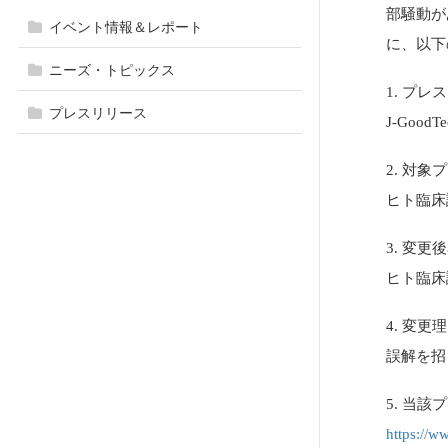
部騒動が
イベント情報＆レポート
に、以下
ニーズ・トピックス
1. プ
プレスリリース
J-GoodT
2. 対象
ヒト臨床
3. 変更
ヒト臨床
4. 変更
誤解を招
5. 当
https://w