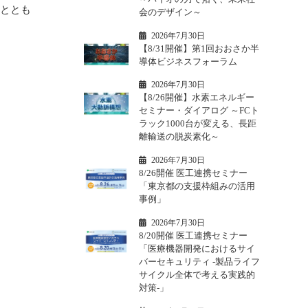
すととも
会のデザイン～
2026年7月30日
【8/31開催】第1回おおさか半
導体ビジネスフォーラム
2026年7月30日
【8/26開催】水素エネルギー
セミナー・ダイアログ ～FCト
ラック1000台が変える、長距
離輸送の脱炭素化～
2026年7月30日
8/26開催 医工連携セミナー
「東京都の支援枠組みの活用
事例」
2026年7月30日
8/20開催 医工連携セミナー
「医療機器開発におけるサイ
バーセキュリティ -製品ライフ
サイクル全体で考える実践的
対策-」