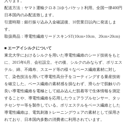
入ります。
配送方法：ヤマト運輸クロネコゆうパケット利用。全国一律400円
日本国内のみ配送致します。
引渡時期：銀行振り込み入金確認後、10営業日以内に発送しま
す。
取扱商品：導電性繊維リードスキンST(10cm×10cm、20cm×20cm)
■ エーアイシルクについて
東北大学におけるシルクを用いた導電性繊維のシード技術をもと
に、2015年6月、会社設立。その後、シルクのみならず、ポリエス
テル、綿、不織布、スエード等の様々なベース繊維素材に対し
て、染色技法を用いて導電性高分子をコーティングする量産技術
を確立した。ベース繊維の素材感を損なわず、滑らかで肌触りの
良い導電性繊維を電極として組み込んだ肌着等で生体情報を測定
することや、導電性繊維を応用したウェアラブルセンサー、タッ
チセンサー等を製作している。ポリエステルをベース繊維とした
導電性繊維は、電気刺激トレーニングウェアの素材として採用さ
れており、日本国内多数の消費者に利用されています。