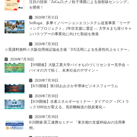
注目の技術「ZnGa₂O₄ナノ粒子薄膜による放射線センシング」
を開発！
2026年7月31日
SeiRogai、多摩イノベーションエコシステム促進事業「リーデ
ィングプロジェクト」2年目支援に選定 ― 大学＆まち巡りキャ
ンパスツアーの事業化に向けた取組を推進
2026年7月30日
☆受講料無料☆大阪信用保証協会主催「DX活用による生産性向上セミナー」
2026年7月30日
【9/9開催】大阪工業大学バイオものづくりセンター見学会 ～
バイオの力で拓く、未来社会のデザイン～
2026年7月30日
【8/31開催】第1回おおさか半導体ビジネスフォーラム
2026年7月30日
【8/26開催】水素エネルギーセミナー・ダイアログ ～FCトラ
ック1000台が変える、長距離輸送の脱炭素化～
2026年7月30日
8/26開催 医工連携セミナー 「東京都の支援枠組みの活用事
例」