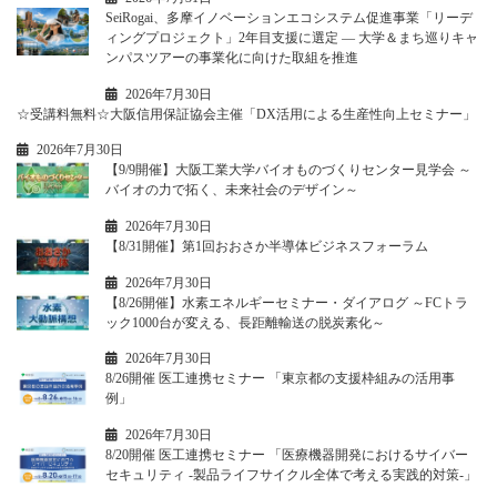
SeiRogai、多摩イノベーションエコシステム促進事業「リーデ
ィングプロジェクト」2年目支援に選定 ― 大学＆まち巡りキャ
ンパスツアーの事業化に向けた取組を推進
2026年7月30日
☆受講料無料☆大阪信用保証協会主催「DX活用による生産性向上セミナー」
2026年7月30日
【9/9開催】大阪工業大学バイオものづくりセンター見学会 ～
バイオの力で拓く、未来社会のデザイン～
2026年7月30日
【8/31開催】第1回おおさか半導体ビジネスフォーラム
2026年7月30日
【8/26開催】水素エネルギーセミナー・ダイアログ ～FCトラ
ック1000台が変える、長距離輸送の脱炭素化～
2026年7月30日
8/26開催 医工連携セミナー 「東京都の支援枠組みの活用事
例」
2026年7月30日
8/20開催 医工連携セミナー 「医療機器開発におけるサイバー
セキュリティ -製品ライフサイクル全体で考える実践的対策-」