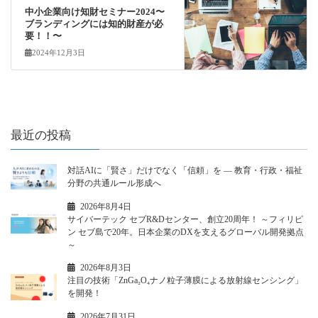
中小企業向け知財セミナー2024〜
ブランディングには知的財産が必
要！！〜
2024年12月3日
最近の投稿
対話AIに「賢さ」だけでなく「信頼」を ― 教育・行政・福祉
分野の共通ルール形成へ
2026年8月4日
サイバーテック セブR&Dセンター、創立20周年！ ～フィリピ
ン セブ島で20年。日本企業のDXを支えるグローバル開発拠点
～
2026年8月3日
注目の技術「ZnGa₂O₄ナノ粒子薄膜による放射線センシング」
を開発！
2026年7月31日