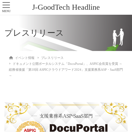
J-GoodTech Headline
MENU
プレスリリース
イベント情報
プレスリリース
ドキュメント公開ポータルシステム「DocuPortal」、ASPIC会長賞を受賞 ～
総務省後援「第18回 ASPICクラウドアワード2024」支援業務系ASP・SaaS部門
～