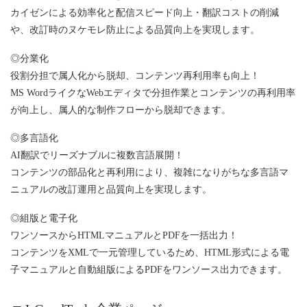
カイゼンによる効率化と配信スピード向上・翻訳コストの削減
や、改訂時のヌケモレ防止による品質向上を実現します。
◎分業化
役割分担で属人化から脱却、コンテンツ再利用率も向上！
MS WordライクなWebエディタで分担作業とコンテンツの再利用率
が向上し、属人的な制作フローから脱却できます。
◎多言語化
AI翻訳でリーズナブルに複数言語展開！
コンテンツの部品化と再利用により、複雑になりがちな多言語マ
ニュアルの改訂運用と品質向上を実現します。
◎組版と電子化
ワンソースからHTMLマニュアルとPDFを一括出力！
コンテンツをXMLで一元管理しているため、HTML形式による電
子マニュアルと自動組版によるPDFをワンソース出力できます。