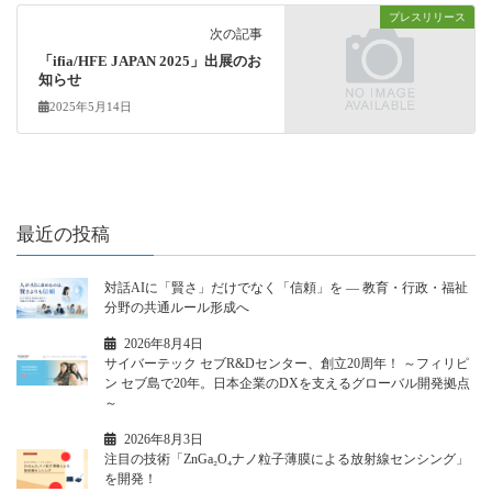
プレスリリース
次の記事
「ifia/HFE JAPAN 2025」出展のお
知らせ
2025年5月14日
最近の投稿
対話AIに「賢さ」だけでなく「信頼」を ― 教育・行政・福祉
分野の共通ルール形成へ
2026年8月4日
サイバーテック セブR&Dセンター、創立20周年！ ～フィリピ
ン セブ島で20年。日本企業のDXを支えるグローバル開発拠点
～
2026年8月3日
注目の技術「ZnGa₂O₄ナノ粒子薄膜による放射線センシング」
を開発！