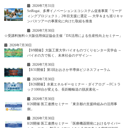
2026年7月31日
SeiRogai、多摩イノベーションエコシステム促進事業「リーデ
ィングプロジェクト」2年目支援に選定 ― 大学＆まち巡りキャ
ンパスツアーの事業化に向けた取組を推進
2026年7月30日
☆受講料無料☆大阪信用保証協会主催「DX活用による生産性向上セミナー」
2026年7月30日
【9/9開催】大阪工業大学バイオものづくりセンター見学会 ～
バイオの力で拓く、未来社会のデザイン～
2026年7月30日
【8/31開催】第1回おおさか半導体ビジネスフォーラム
2026年7月30日
【8/26開催】水素エネルギーセミナー・ダイアログ ～FCトラ
ック1000台が変える、長距離輸送の脱炭素化～
2026年7月30日
8/26開催 医工連携セミナー 「東京都の支援枠組みの活用事
例」
2026年7月30日
8/20開催 医工連携セミナー 「医療機器開発におけるサイバー