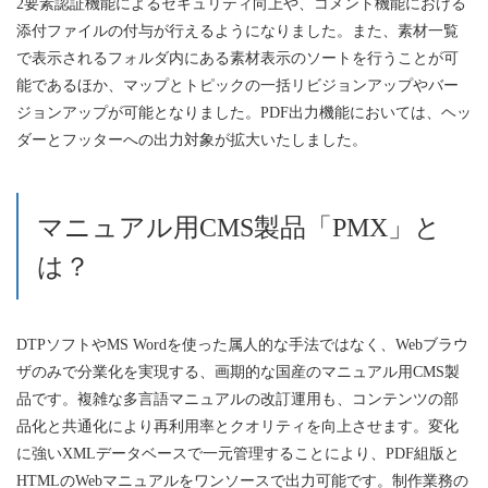
2要素認証機能によるセキュリティ向上や、コメント機能における
添付ファイルの付与が行えるようになりました。また、素材一覧
で表示されるフォルダ内にある素材表示のソートを行うことが可
能であるほか、マップとトピックの一括リビジョンアップやバー
ジョンアップが可能となりました。PDF出力機能においては、ヘッ
ダーとフッターへの出力対象が拡大いたしました。
マニュアル用CMS製品「PMX」と
は？
DTPソフトやMS Wordを使った属人的な手法ではなく、Webブラウ
ザのみで分業化を実現する、画期的な国産のマニュアル用CMS製
品です。複雑な多言語マニュアルの改訂運用も、コンテンツの部
品化と共通化により再利用率とクオリティを向上させます。変化
に強いXMLデータベースで一元管理することにより、PDF組版と
HTMLのWebマニュアルをワンソースで出力可能です。制作業務の