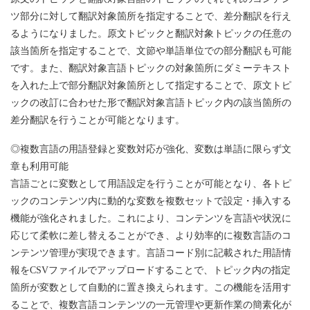
ツ部分に対して翻訳対象箇所を指定することで、差分翻訳を行え
るようになりました。原文トピックと翻訳対象トピックの任意の
該当箇所を指定することで、文節や単語単位での部分翻訳も可能
です。また、翻訳対象言語トピックの対象箇所にダミーテキスト
を入れた上で部分翻訳対象箇所として指定することで、原文トピ
ックの改訂に合わせた形で翻訳対象言語トピック内の該当箇所の
差分翻訳を行うことが可能となります。
◎複数言語の用語登録と変数対応が強化、変数は単語に限らず文
章も利用可能
言語ごとに変数として用語設定を行うことが可能となり、各トピ
ックのコンテンツ内に動的な変数を複数セットで設定・挿入する
機能が強化されました。これにより、コンテンツを言語や状況に
応じて柔軟に差し替えることができ、より効率的に複数言語のコ
ンテンツ管理が実現できます。言語コード別に記載された用語情
報をCSVファイルでアップロードすることで、トピック内の指定
箇所が変数として自動的に置き換えられます。この機能を活用す
ることで、複数言語コンテンツの一元管理や更新作業の簡素化が