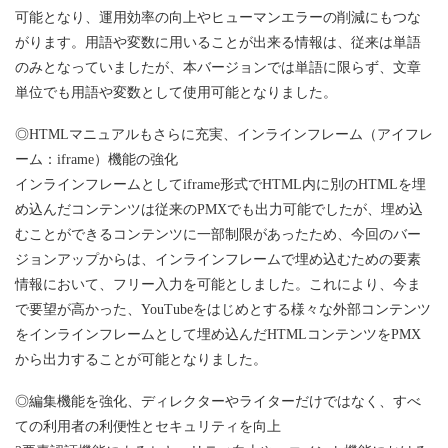
可能となり、運用効率の向上やヒューマンエラーの削減にもつな
がります。用語や変数に用いることが出来る情報は、従来は単語
のみとなっていましたが、本バージョンでは単語に限らず、文章
単位でも用語や変数として使用可能となりました。
◎HTMLマニュアルもさらに充実、インラインフレーム（アイフレ
ーム：iframe）機能の強化
インラインフレームとしてiframe形式でHTML内に別のHTMLを埋
め込んだコンテンツは従来のPMXでも出力可能でしたが、埋め込
むことができるコンテンツに一部制限があったため、今回のバー
ジョンアップからは、インラインフレームで埋め込むための要素
情報において、フリー入力を可能としました。これにより、今ま
で要望が高かった、YouTubeをはじめとする様々な外部コンテンツ
をインラインフレームとして埋め込んだHTMLコンテンツをPMX
から出力することが可能となりました。
◎編集機能を強化、ディレクターやライターだけではなく、すべ
ての利用者の利便性とセキュリティを向上