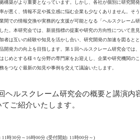
拠構築がより重要となっています。しかし、各社が個別に研究開
率が悪く、情報不足や孤立感に悩む企業も少なくありません。そ
業間での情報交換や実務的な支援が可能となる「ヘルスクレーム
した。本研究会では、新規指標の提案や研究の方向性について意
加者は互いの経験や知見を活かし合い、研究開発の加速を図ると
品開発力の向上を目指します。第１回ヘルスクレーム研究会では
はじめとする様々な分野の専門家をお迎えし、企業や研究機関の
務をつなぐ最新の知見や事例を交えて議論いたします。
1回ヘルスクレーム研究会の概要と講演内
いてご紹介いたします。
 11時30分～16時00分 (受付開始: 11時00分～)