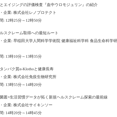
機能とエイジングの評価検査『血中ウロモジュリン』の紹介
企業: 株式会社レノプロテクト
 12時25分～12時50分
規ヘルスクレーム取得への最短ルート
企業: 早稲田大学人間科学学術院 健康福祉科学科 食品生命科学研
 13時10分～13時35分
化タンパク質α-Klothoと健康長寿
企業: 株式会社免疫生物研究所
 13時55分～14時20分
内細菌叢×生活習慣データが拓く新規ヘルスクレーム探索の最前線
企業: 株式会社サイキンソー
 14時20分～14時45分