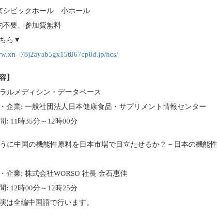
文京シビックホール 小ホール
予約不要、参加費無料
ちら▼
ww.xn--78j2ayab5gx15t867cp8d.jp/hcs/
容】
チュラルメディシン・データベース
企業: 一般社団法人日本健康食品・サプリメント情報センター
 11時35分～12時00分
のように中国の機能性原料を日本市場で目立たせるか？－日本の機能
企業: 株式会社WORSO 社長 金石恵佳
 12時00分～12時25分
演は全編中国語で行います。