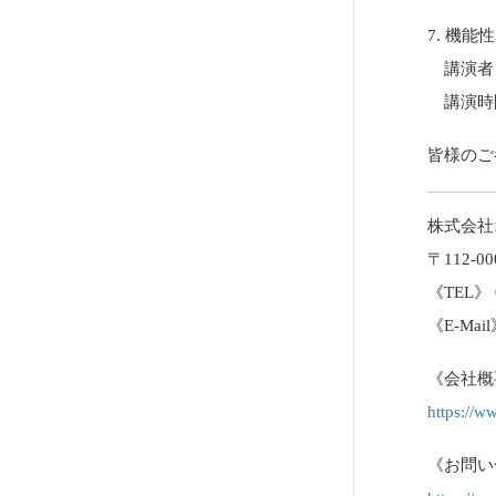
7. 機
講演者・
講演時間:
皆様のご
株式会社
〒112
《TEL》 0
《E-Mail》
《会社概
https://
《お問い