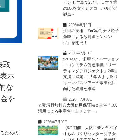
ピン セブ島で20年。日本企業
のDXを支えるグローバル開発
拠点～
2026年8月3日
注目の技術「ZnGa₂O₄ナノ粒子
薄膜による放射線センシン
グ」を開発！
2026年7月31日
SeiRogai、多摩イノベーション
表取
エコシステム促進事業「リー
ディングプロジェクト」2年目
性表示
支援に選定 ― 大学＆まち巡り
キャンパスツアーの事業化に
的な
向けた取組を推進
究会を
2026年7月30日
☆受講料無料☆大阪信用保証協会主催「DX
活用による生産性向上セミナー」
2026年7月30日
【9/9開催】大阪工業大学バイ
するための
オものづくりセンター見学会
～バイオの力で拓く、未来社