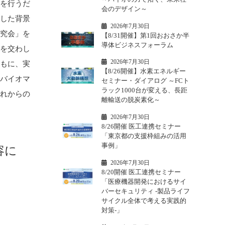
発を行うだ
会のデザイン～
うした背景
2026年7月30日
研究会」を
【8/31開催】第1回おおさか半
導体ビジネスフォーラム
見を交わし
2026年7月30日
ともに、実
【8/26開催】水素エネルギー
、バイオマ
セミナー・ダイアログ ～FCト
ラック1000台が変える、長距
これからの
離輸送の脱炭素化～
2026年7月30日
8/26開催 医工連携セミナー
「東京都の支援枠組みの活用
事例」
容に
2026年7月30日
8/20開催 医工連携セミナー
「医療機器開発におけるサイ
バーセキュリティ -製品ライフ
サイクル全体で考える実践的
対策-」