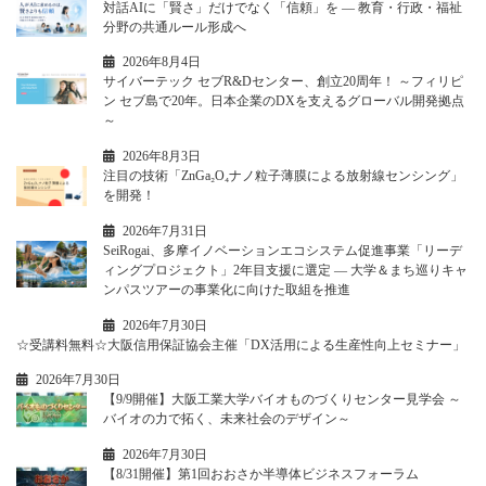
対話AIに「賢さ」だけでなく「信頼」を ― 教育・行政・福祉
分野の共通ルール形成へ
2026年8月4日
サイバーテック セブR&Dセンター、創立20周年！ ～フィリピ
ン セブ島で20年。日本企業のDXを支えるグローバル開発拠点
～
2026年8月3日
注目の技術「ZnGa₂O₄ナノ粒子薄膜による放射線センシング」
を開発！
2026年7月31日
SeiRogai、多摩イノベーションエコシステム促進事業「リーデ
ィングプロジェクト」2年目支援に選定 ― 大学＆まち巡りキャ
ンパスツアーの事業化に向けた取組を推進
2026年7月30日
☆受講料無料☆大阪信用保証協会主催「DX活用による生産性向上セミナー」
2026年7月30日
【9/9開催】大阪工業大学バイオものづくりセンター見学会 ～
バイオの力で拓く、未来社会のデザイン～
2026年7月30日
【8/31開催】第1回おおさか半導体ビジネスフォーラム