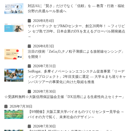
対話AIに「賢さ」だけでなく「信頼」を ― 教育・行政・福祉
分野の共通ルール形成へ
2026年8月4日
サイバーテック セブR&Dセンター、創立20周年！ ～フィリピ
ン セブ島で20年。日本企業のDXを支えるグローバル開発拠点
～
2026年8月3日
注目の技術「ZnGa₂O₄ナノ粒子薄膜による放射線センシング」
を開発！
2026年7月31日
SeiRogai、多摩イノベーションエコシステム促進事業「リーデ
ィングプロジェクト」2年目支援に選定 ― 大学＆まち巡りキャ
ンパスツアーの事業化に向けた取組を推進
2026年7月30日
☆受講料無料☆大阪信用保証協会主催「DX活用による生産性向上セミナー」
2026年7月30日
【9/9開催】大阪工業大学バイオものづくりセンター見学会 ～
バイオの力で拓く、未来社会のデザイン～
2026年7月30日