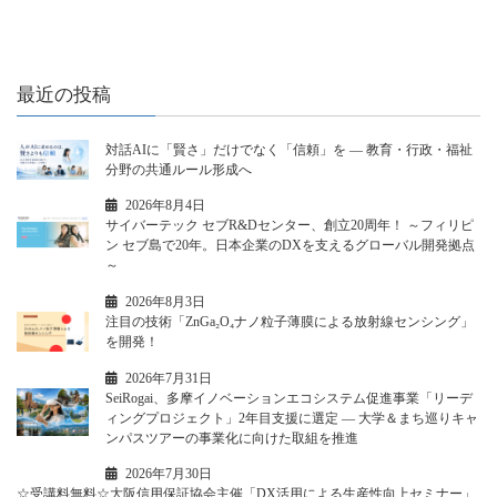
最近の投稿
対話AIに「賢さ」だけでなく「信頼」を ― 教育・行政・福祉
分野の共通ルール形成へ
2026年8月4日
サイバーテック セブR&Dセンター、創立20周年！ ～フィリピ
ン セブ島で20年。日本企業のDXを支えるグローバル開発拠点
～
2026年8月3日
注目の技術「ZnGa₂O₄ナノ粒子薄膜による放射線センシング」
を開発！
2026年7月31日
SeiRogai、多摩イノベーションエコシステム促進事業「リーデ
ィングプロジェクト」2年目支援に選定 ― 大学＆まち巡りキャ
ンパスツアーの事業化に向けた取組を推進
2026年7月30日
☆受講料無料☆大阪信用保証協会主催「DX活用による生産性向上セミナー」