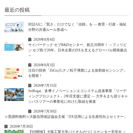
最近の投稿
対話AIに「賢さ」だけでなく「信頼」を ― 教育・行政・福祉
分野の共通ルール形成へ
2026年8月4日
サイバーテック セブR&Dセンター、創立20周年！ ～フィリピ
ン セブ島で20年。日本企業のDXを支えるグローバル開発拠点
～
2026年8月3日
注目の技術「ZnGa₂O₄ナノ粒子薄膜による放射線センシング」
を開発！
2026年7月31日
SeiRogai、多摩イノベーションエコシステム促進事業「リーデ
ィングプロジェクト」2年目支援に選定 ― 大学＆まち巡りキャ
ンパスツアーの事業化に向けた取組を推進
2026年7月30日
☆受講料無料☆大阪信用保証協会主催「DX活用による生産性向上セミナー」
2026年7月30日
【9/9開催】大阪工業大学バイオものづくりセンター見学会 ～