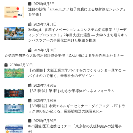
2026年8月3日
注目の技術「ZnGa₂O₄ナノ粒子薄膜による放射線センシング」
を開発！
2026年7月31日
SeiRogai、多摩イノベーションエコシステム促進事業「リーデ
ィングプロジェクト」2年目支援に選定 ― 大学＆まち巡りキャ
ンパスツアーの事業化に向けた取組を推進
2026年7月30日
☆受講料無料☆大阪信用保証協会主催「DX活用による生産性向上セミナー」
2026年7月30日
【9/9開催】大阪工業大学バイオものづくりセンター見学会 ～
バイオの力で拓く、未来社会のデザイン～
2026年7月30日
【8/31開催】第1回おおさか半導体ビジネスフォーラム
2026年7月30日
【8/26開催】水素エネルギーセミナー・ダイアログ ～FCトラ
ック1000台が変える、長距離輸送の脱炭素化～
2026年7月30日
8/26開催 医工連携セミナー 「東京都の支援枠組みの活用事
例」