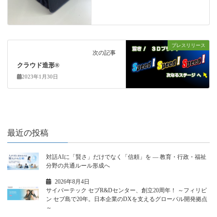
プレスリリース
次の記事
クラウド造形®
2023年1月30日
最近の投稿
対話AIに「賢さ」だけでなく「信頼」を ― 教育・行政・福祉
分野の共通ルール形成へ
2026年8月4日
サイバーテック セブR&Dセンター、創立20周年！ ～フィリピ
ン セブ島で20年。日本企業のDXを支えるグローバル開発拠点
～