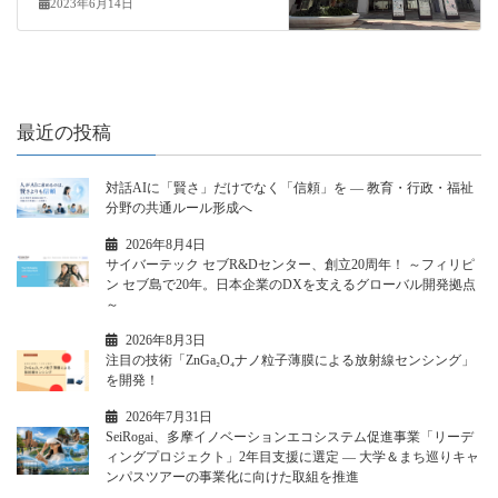
2023年6月14日
最近の投稿
対話AIに「賢さ」だけでなく「信頼」を ― 教育・行政・福祉
分野の共通ルール形成へ
2026年8月4日
サイバーテック セブR&Dセンター、創立20周年！ ～フィリピ
ン セブ島で20年。日本企業のDXを支えるグローバル開発拠点
～
2026年8月3日
注目の技術「ZnGa₂O₄ナノ粒子薄膜による放射線センシング」
を開発！
2026年7月31日
SeiRogai、多摩イノベーションエコシステム促進事業「リーデ
ィングプロジェクト」2年目支援に選定 ― 大学＆まち巡りキャ
ンパスツアーの事業化に向けた取組を推進