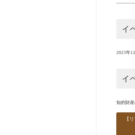
————
イ
2023年1
イ
知的財産
【リ