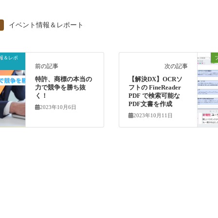
イベント情報＆レポート
報＆レポ
前の記事
次の記事
特許、商標の本当の
【解決DX】OCRソ
力で競争を勝ち抜
フトの FineReader
く！
PDF で検索可能な
PDF文書を作成
2023年10月6日
2023年10月11日