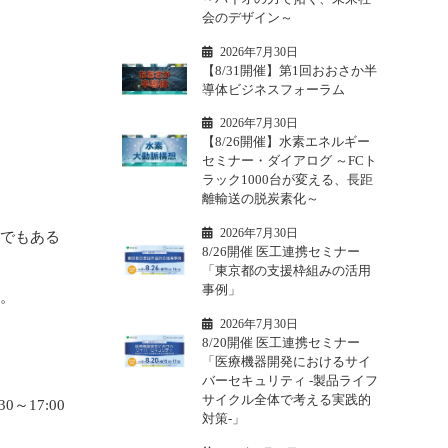
会のデザイン～
2026年7月30日
【8/31開催】第1回おおさか半
‥
導体ビジネスフォーラム
2026年7月30日
【8/26開催】水素エネルギー
セミナー・ダイアログ ～FCト
‥
ラック1000台が変える、長距
離輸送の脱炭素化～
2026年7月30日
士でもある
8/26開催 医工連携セミナー
「東京都の支援枠組みの活用
事例」
す。
2026年7月30日
8/20開催 医工連携セミナー
「医療機器開発におけるサイ
バーセキュリティ -製品ライフ
サイクル全体で考える実践的
0～17:00
対策-」