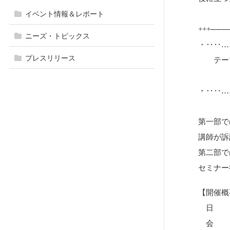
イベント情報＆レポート
+++──
ニーズ・トピックス
・‥‥…
プレスリリース
テーマ
～知
・‥‥…
第一部で
講師が訴
第二部で
セミナー
【開催概
日 時 ：
会 場