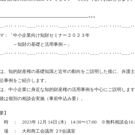
────────────────────────────+++
…‥‥・‥‥……‥‥・‥‥……‥‥・‥‥……‥‥・‥‥……
：「中小企業向け知財セミナー２０２３年
財の基礎と活用事例～」
…‥‥・‥‥……‥‥・‥‥……‥‥・‥‥……‥‥・‥‥……
は、知的財産権の基礎知識と近年の動向をご説明した後に、弁護
訟事例をご紹介します。
は、中小企業に身近な知的財産権の活用事例を中心にご説明しま
後は個別の相談会実施（事前申込み要）。
要】
 2023年 12月 14日 (木) 14:30〜17:00 ※無料相談会16:3
 ： 大和商工会議所 ２F会議室