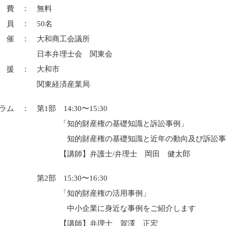
 費 ： 無料
 ： 50名
 ： 大和商工会議所
弁理士会 関東会
 ： 大和市
東経済産業局
ム ： 第1部 14:30〜15:30
的財産権の基礎知識と訴訟事例」
財産権の基礎知識と近年の動向及び訴訟事
師】弁護士/弁理士 岡田 健太郎
 15:30〜16:30
的財産権の活用事例」
企業に身近な事例をご紹介します
師】弁理士 賀澤 正宏