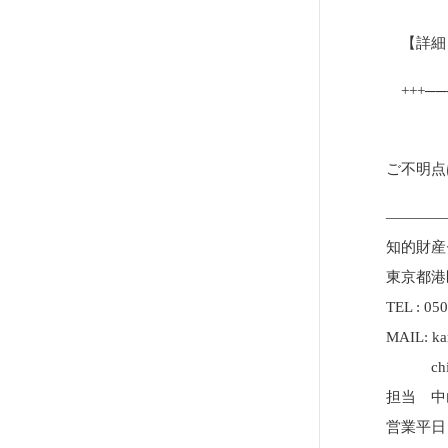
【詳細
+++──
ご不明点
————
知的財産
東京都港区
TEL : 05
MAIL: kan
chizais
担当 中
営業平日：