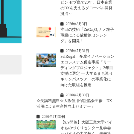
ピン セブ島で20年。日本企業
のDXを支えるグローバル開発
拠点～
2026年8月3日
注目の技術「ZnGa₂O₄ナノ粒子
薄膜による放射線センシン
グ」を開発！
2026年7月31日
SeiRogai、多摩イノベーション
エコシステム促進事業「リー
ディングプロジェクト」2年目
支援に選定 ― 大学＆まち巡り
キャンパスツアーの事業化に
向けた取組を推進
2026年7月30日
★
☆受講料無料☆大阪信用保証協会主催「DX
活用による生産性向上セミナー」
2026年7月30日
【9/9開催】大阪工業大学バイ
オものづくりセンター見学会
。
～バイオの力で拓く、未来社