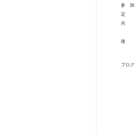
参 加
定 員
共 催
日本
後 援
関
プログラ
「知
知的
【講
第2部
「知
中小
【講