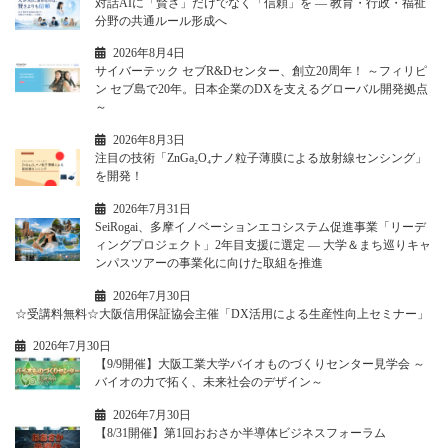
対話AIに「賢さ」だけでなく「信頼」を ― 教育・行政・福祉
分野の共通ルール形成へ
2026年8月4日
サイバーテック セブR&Dセンター、創立20周年！ ～フィリピ
ン セブ島で20年。日本企業のDXを支えるグローバル開発拠点
～
2026年8月3日
注目の技術「ZnGa₂O₄ナノ粒子薄膜による放射線センシング」
を開発！
2026年7月31日
SeiRogai、多摩イノベーションエコシステム促進事業「リーデ
ィングプロジェクト」2年目支援に選定 ― 大学＆まち巡りキャ
ンパスツアーの事業化に向けた取組を推進
2026年7月30日
☆受講料無料☆大阪信用保証協会主催「DX活用による生産性向上セミナー」
2026年7月30日
【9/9開催】大阪工業大学バイオものづくりセンター見学会 ～
バイオの力で拓く、未来社会のデザイン～
2026年7月30日
【8/31開催】第1回おおさか半導体ビジネスフォーラム