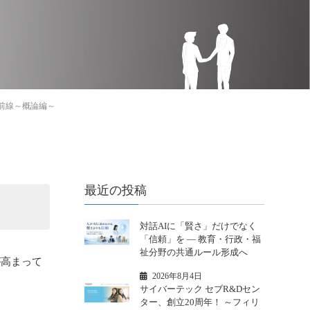
前線～概論編～
最近の投稿
対話AIに「賢さ」だけでなく
「信頼」を ― 教育・行政・福
祉分野の共通ルール形成へ
が高まって
2026年8月4日
サイバーテック セブR&Dセン
ター、創立20周年！ ～フィリ