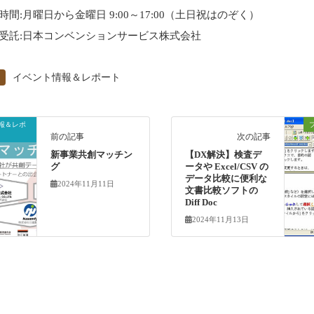
間:月曜日から金曜日 9:00～17:00（土日祝はのぞく）
受託:日本コンベンションサービス株式会社
イベント情報＆レポート
報＆レポ
前の記事
次の記事
新事業共創マッチン
【DX解決】検査デ
グ
ータや Excel/CSV の
データ比較に便利な
2024年11月11日
文書比較ソフトの
Diff Doc
2024年11月13日