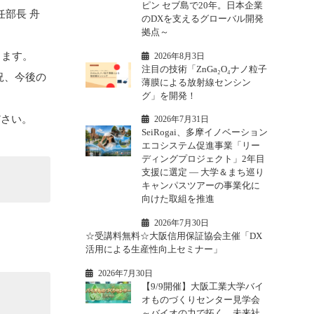
ピン セブ島で20年。日本企業
任部長 舟
のDXを支えるグローバル開発
拠点～
きます。
2026年8月3日
注目の技術「ZnGa₂O₄ナノ粒子
況、今後の
薄膜による放射線センシン
グ」を開発！
ださい。
2026年7月31日
SeiRogai、多摩イノベーション
エコシステム促進事業「リー
ディングプロジェクト」2年目
支援に選定 ― 大学＆まち巡り
キャンパスツアーの事業化に
向けた取組を推進
2026年7月30日
☆受講料無料☆大阪信用保証協会主催「DX
活用による生産性向上セミナー」
2026年7月30日
【9/9開催】大阪工業大学バイ
オものづくりセンター見学会
～バイオの力で拓く、未来社