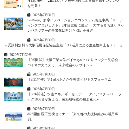
注目の技術「ZnGa₂O₄ナノ粒子薄膜による放射線センシング」
を開発！
2026年7月31日
SeiRogai、多摩イノベーションエコシステム促進事業「リーデ
ィングプロジェクト」2年目支援に選定 ― 大学＆まち巡りキャ
ンパスツアーの事業化に向けた取組を推進
2026年7月30日
☆受講料無料☆大阪信用保証協会主催「DX活用による生産性向上セミナー」
2026年7月30日
【9/9開催】大阪工業大学バイオものづくりセンター見学会 ～
バイオの力で拓く、未来社会のデザイン～
2026年7月30日
【8/31開催】第1回おおさか半導体ビジネスフォーラム
2026年7月30日
【8/26開催】水素エネルギーセミナー・ダイアログ ～FCトラ
ック1000台が変える、長距離輸送の脱炭素化～
2026年7月30日
8/26開催 医工連携セミナー 「東京都の支援枠組みの活用事
例」
2026年7月30日