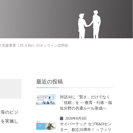
ネス支援事業（JICA Biz）のオンライン説明会
最近の投稿
対話AIに「賢さ」だけでなく
「信頼」を ― 教育・行政・福
祉分野の共通ルール形成へ
業等のビジ
2026年8月4日
」を実施し
サイバーテック セブR&Dセン
ター、創立20周年！ ～フィリ