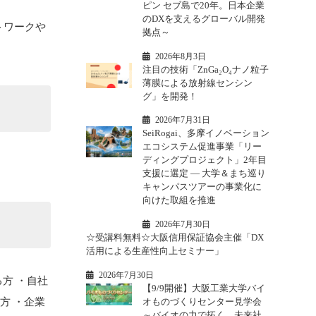
ピン セブ島で20年。日本企業
のDXを支えるグローバル開発
トワークや
拠点～
？
2026年8月3日
注目の技術「ZnGa₂O₄ナノ粒子
薄膜による放射線センシン
グ」を開発！
2026年7月31日
SeiRogai、多摩イノベーション
エコシステム促進事業「リー
ディングプロジェクト」2年目
支援に選定 ― 大学＆まち巡り
キャンパスツアーの事業化に
向けた取組を推進
2026年7月30日
☆受講料無料☆大阪信用保証協会主催「DX
活用による生産性向上セミナー」
2026年7月30日
方 ・自社
【9/9開催】大阪工業大学バイ
オものづくりセンター見学会
方 ・企業
～バイオの力で拓く、未来社