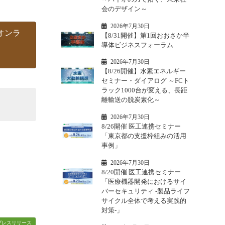
会のデザイン～
2026年7月30日
のオンラ
【8/31開催】第1回おおさか半
導体ビジネスフォーラム
2026年7月30日
【8/26開催】水素エネルギー
セミナー・ダイアログ ～FCト
ラック1000台が変える、長距
離輸送の脱炭素化～
2026年7月30日
8/26開催 医工連携セミナー
「東京都の支援枠組みの活用
事例」
2026年7月30日
8/20開催 医工連携セミナー
「医療機器開発におけるサイ
バーセキュリティ -製品ライフ
サイクル全体で考える実践的
対策-」
プレスリリース