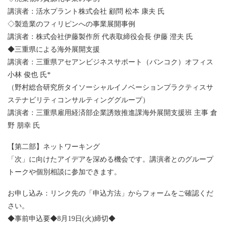
講演者：活水プラント株式会社 顧問 松本 康夫 氏
◇製造業のフィリピンへの事業展開事例
講演者：株式会社伊藤製作所 代表取締役会長 伊藤 澄夫 氏
◆三重県による海外展開支援
講演者：三重県アセアンビジネスサポート（バンコク）オフィス
小林 俊也 氏*
（野村総合研究所タイソーシャルイノベーションプラクティスサ
ステナビリティコンサルティンググループ）
講演者：三重県雇用経済部企業誘致推進課海外展開支援班 主事 倉
野 朋幸 氏
【第二部】ネットワーキング
「次」に向けたアイデアを深める機会です。講演者とのグループ
トークや個別相談に参加できます。
お申し込み：リンク先の「申込方法」からフォームをご確認くだ
さい。
◆事前申込要◆8月19日(火)締切◆