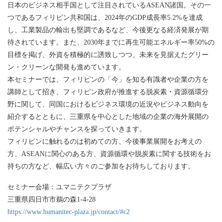
日本のビジネス相手国として注目されているASEAN諸国。その一
つであるフィリピン共和国は、2024年のGDP成長率5.2%を達成
し、工業製品の輸出も堅調であるなど、今後更なる経済発展が期
待されています。また、2030年までに再生可能エネルギー率50%の
目標を掲げ、外資を積極的に誘致しつつ、未来を見据えたグリー
ン・クリーンな開発も進めています。
本セミナーでは、フィリピンの「今」を知る有識者や企業の方を
講師として招き、フィリピン政府が推進する脱炭素・資源循環分
野に関して、同国におけるビジネス環境の近況やビジネス動向を
紹介するとともに、三重県を中心とした地域の企業の海外展開の
ポテンシャルやチャンスを探っていきます。
フィリピンに触れるのは初めての方、今後事業展開をお考えの
方、ASEANに関心のある方、資源循環や脱炭素に関する技術をお
持ちの方など、幅広い方々のご参加をお待ちしております。
セミナー会場：ユマニテクプラザ
三重県四日市市鵜の森1-4-28
https://www.humanitec-plaza.jp/contact/#c2