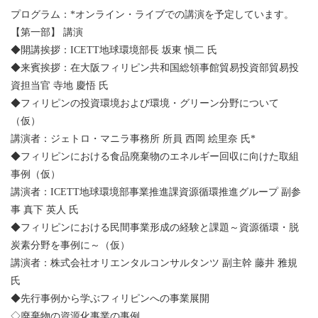
プログラム：*オンライン・ライブでの講演を予定しています。
【第一部】 講演
◆開講挨拶：ICETT地球環境部長 坂東 愼二 氏
◆来賓挨拶：在大阪フィリピン共和国総領事館貿易投資部貿易投
資担当官 寺地 慶悟 氏
◆フィリピンの投資環境および環境・グリーン分野について
（仮）
講演者：ジェトロ・マニラ事務所 所員 西岡 絵里奈 氏*
◆フィリピンにおける食品廃棄物のエネルギー回収に向けた取組
事例（仮）
講演者：ICETT地球環境部事業推進課資源循環推進グループ 副参
事 真下 英人 氏
◆フィリピンにおける民間事業形成の経験と課題～資源循環・脱
炭素分野を事例に～（仮）
講演者：株式会社オリエンタルコンサルタンツ 副主幹 藤井 雅規
氏
◆先行事例から学ぶフィリピンへの事業展開
◇廃棄物の資源化事業の事例