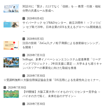
対話AIに「賢さ」だけでなく「信頼」を ― 教育・行政・福祉
分野の共通ルール形成へ
2026年8月4日
サイバーテック セブR&Dセンター、創立20周年！ ～フィリピ
ン セブ島で20年。日本企業のDXを支えるグローバル開発拠点
～
2026年8月3日
注目の技術「ZnGa₂O₄ナノ粒子薄膜による放射線センシング」
を開発！
2026年7月31日
SeiRogai、多摩イノベーションエコシステム促進事業「リーデ
ィングプロジェクト」2年目支援に選定 ― 大学＆まち巡りキャ
ンパスツアーの事業化に向けた取組を推進
2026年7月30日
☆受講料無料☆大阪信用保証協会主催「DX活用による生産性向上セミナー」
2026年7月30日
【9/9開催】大阪工業大学バイオものづくりセンター見学会 ～
バイオの力で拓く、未来社会のデザイン～
2026年7月30日