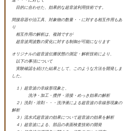
進・・・に対して
目的に合わせた、効果的な超音波利用技術です。
間接容器や治工具、対象物の数量・・に対する相互作用もあ
り
相互作用の解析は、複雑ですが
超音波周波数の変化に対する制御が可能になります
オリジナルの超音波伝搬状態の測定・解析技術により、
以下の事項について
実験確認を続けた結果として、このような方法を開発しま
した。
１）超音波の非線形現象と、
洗浄・加工・攪拌・溶接・めっき効果の解析
２）洗剤・溶剤・・・洗浄液による超音波の非線形現象の
解析
３）流水式超音波の効果について超音波の効果を解析
４）超音波による、部品の表面検査技術の開発