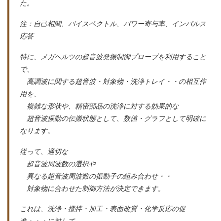
た。
注：自己相関、バイスペクトル、パワー寄与率、インパルス
応答
特に、メガヘルツの超音波発振制御プローブを利用すること
で、
高調波に関する超音波・対象物・洗浄トレイ・・の相互作
用を、
複雑な形状や、精密部品の洗浄に対する効果的な
超音波振動の伝搬状態として、数値・グラフとして明確に
なります。
従って、適切な
超音波周波数の選択や
異なる超音波周波数の振動子の組み合わせ・・
対象物に合わせた制御方法が決定できます。
これは、洗浄・攪拌・加工・表面改質・化学反応の促