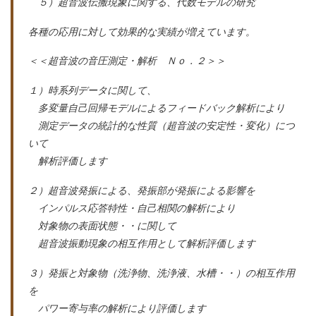
５）超音波伝搬現象に関する、代数モデルの研究
各種の応用に対して効果的な実績が増えています。
＜＜超音波の音圧測定・解析 Ｎｏ．２＞＞
１）時系列データに関して、
多変量自己回帰モデルによるフィードバック解析により
測定データの統計的な性質（超音波の安定性・変化）につ
いて
解析評価します
２）超音波発振による、発振部が発振による影響を
インパルス応答特性・自己相関の解析により
対象物の表面状態・・に関して
超音波振動現象の相互作用として解析評価します
３）発振と対象物（洗浄物、洗浄液、水槽・・）の相互作用
を
パワー寄与率の解析により評価します