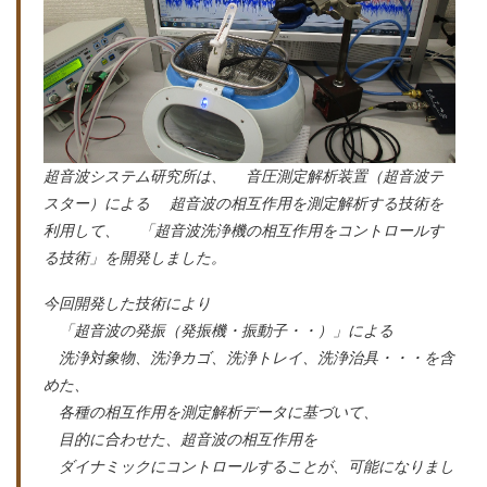
超音波システム研究所は、 音圧測定解析装置（超音波テ
スター）による 超音波の相互作用を測定解析する技術を
利用して、 「超音波洗浄機の相互作用をコントロールす
る技術」を開発しました。
今回開発した技術により
「超音波の発振（発振機・振動子・・）」による
洗浄対象物、洗浄カゴ、洗浄トレイ、洗浄治具・・・を含
めた、
各種の相互作用を測定解析データに基づいて、
目的に合わせた、超音波の相互作用を
ダイナミックにコントロールすることが、可能になりまし