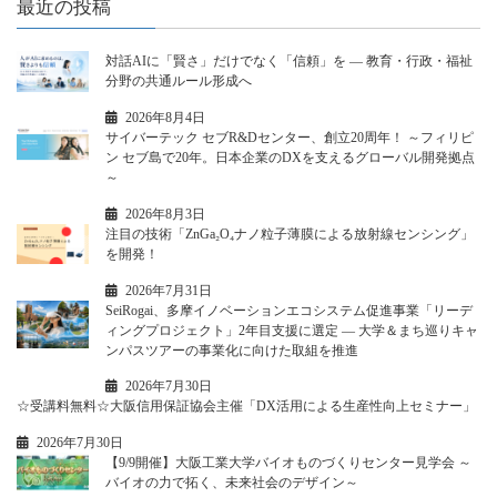
最近の投稿
対話AIに「賢さ」だけでなく「信頼」を ― 教育・行政・福祉
分野の共通ルール形成へ
2026年8月4日
サイバーテック セブR&Dセンター、創立20周年！ ～フィリピ
ン セブ島で20年。日本企業のDXを支えるグローバル開発拠点
～
2026年8月3日
注目の技術「ZnGa₂O₄ナノ粒子薄膜による放射線センシング」
を開発！
2026年7月31日
SeiRogai、多摩イノベーションエコシステム促進事業「リーデ
ィングプロジェクト」2年目支援に選定 ― 大学＆まち巡りキャ
ンパスツアーの事業化に向けた取組を推進
2026年7月30日
☆受講料無料☆大阪信用保証協会主催「DX活用による生産性向上セミナー」
2026年7月30日
【9/9開催】大阪工業大学バイオものづくりセンター見学会 ～
バイオの力で拓く、未来社会のデザイン～