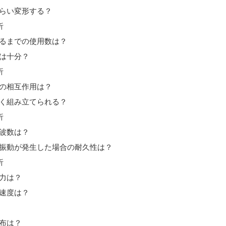
らい変形する？
析
るまでの使用数は？
は十分？
析
の相互作用は？
く組み立てられる？
析
波数は？
振動が発生した場合の耐久性は？
析
力は？
速度は？
布は？