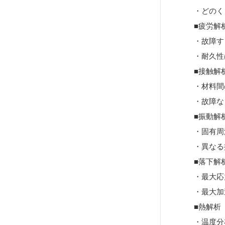
・どのく
■疲労解
・故障す
・耐久性
■接触解
・材料間
・故障な
■振動解
・固有周
・異なる
■落下解
・最大応
・最大加
■熱解析
・温度分