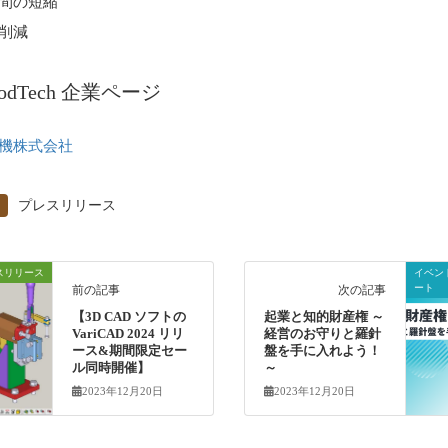
間の短縮
削減
oodTech 企業ページ
機株式会社
プレスリリース
スリリース
イベン
ート
前の記事
次の記事
【3D CAD ソフトの
起業と知的財産権 ～
VariCAD 2024 リリ
経営のお守りと羅針
ース&期間限定セー
盤を手に入れよう！
ル同時開催】
～
2023年12月20日
2023年12月20日