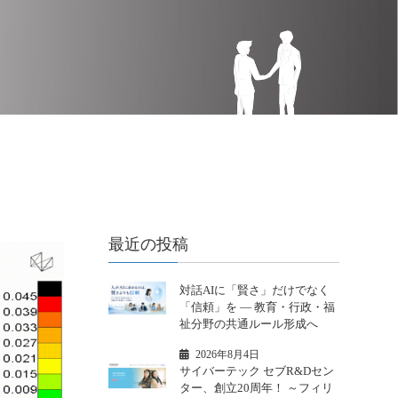
最近の投稿
対話AIに「賢さ」だけでなく
「信頼」を ― 教育・行政・福
祉分野の共通ルール形成へ
2026年8月4日
サイバーテック セブR&Dセン
ター、創立20周年！ ～フィリ