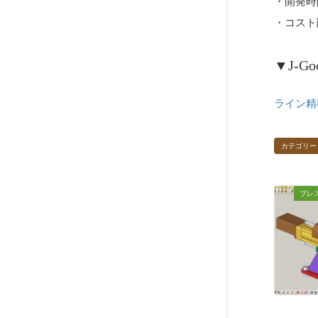
・開発時
・コスト
▼J-G
ライン精
カテゴリー
プレ