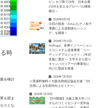
ピン セブ島で20年。日本企業
のDXを支えるグローバル開発
拠点～
2026年8月3日
注目の技術「ZnGa₂O₄ナノ粒子
薄膜による放射線センシン
グ」を開発！
2026年7月31日
SeiRogai、多摩イノベーション
エコシステム促進事業「リー
ける時
ディングプロジェクト」2年目
支援に選定 ― 大学＆まち巡り
キャンパスツアーの事業化に
向けた取組を推進
2026年7月30日
要素を検討
☆受講料無料☆大阪信用保証協会主催「DX
活用による生産性向上セミナー」
2026年7月30日
結果を踏ま
【9/9開催】大阪工業大学バイ
オものづくりセンター見学会
ロセスとな
～バイオの力で拓く、未来社