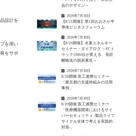
会のデザイン～
2026年7月30日
製品設計を
【8/31開催】第1回おおさか半
導体ビジネスフォーラム
2026年7月30日
【8/26開催】水素エネルギー
イプを用い
セミナー・ダイアログ ～FCト
開発をサポ
ラック1000台が変える、長距
離輸送の脱炭素化～
2026年7月30日
8/26開催 医工連携セミナー
「東京都の支援枠組みの活用
事例」
2026年7月30日
8/20開催 医工連携セミナー
「医療機器開発におけるサイ
バーセキュリティ -製品ライフ
サイクル全体で考える実践的
対策-」