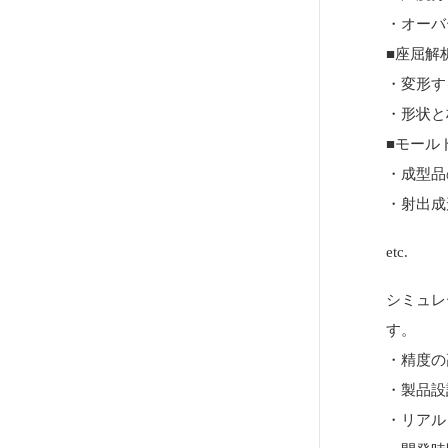
・オーバ
■座屈解
・変形す
・形状と
■モール
・成型品
・射出成
etc.
シミュレ
す。
・精度の
・製品設
・リアル