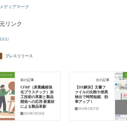
メディアマーク
元リンク
GUGU
プレスリリース
スリリース
前の記事
次の記事
CFRP（炭素繊維強
【DX解決】文書フ
化プラスチック）加
ァイルの比較や差異
工技術の革新と製品
検出で時間短縮、効
開発への応用 新素材
率アップ！
による製品革新
2024年3月27日
2024年3月26日