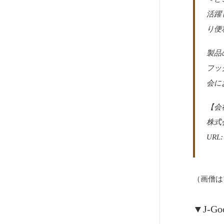
活躍
り便
製品
フッ
会に
【会
株式
URL
（画僧は
▼J-G