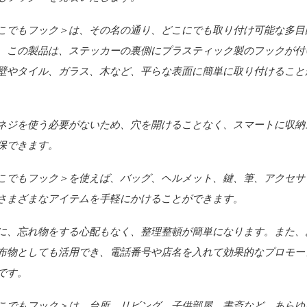
こでもフック＞は、その名の通り、どこにでも取り付け可能な多目
。この製品は、ステッカーの裏側にプラスティック製のフックが付
壁やタイル、ガラス、木など、平らな表面に簡単に取り付けること
ネジを使う必要がないため、穴を開けることなく、スマートに収納
保できます。
こでもフック＞を使えば、バッグ、ヘルメット、鍵、筆、アクセサ
さまざまなアイテムを手軽にかけることができます。
に、忘れ物をする心配もなく、整理整頓が簡単になります。また、
布物としても活用でき、電話番号や店名を入れて効果的なプロモー
です。
こでもフック＞は、台所、リビング、子供部屋、書斎など、あらゆ