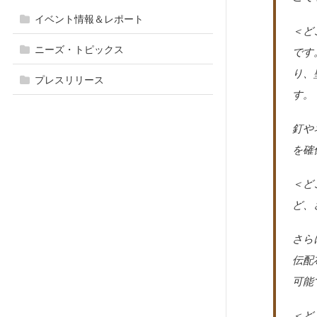
イベント情報＆レポート
＜ど
ニーズ・トピックス
です
り、
プレスリリース
す。
釘や
を確
＜ど
ど、
さら
伝配
可能
＜ど