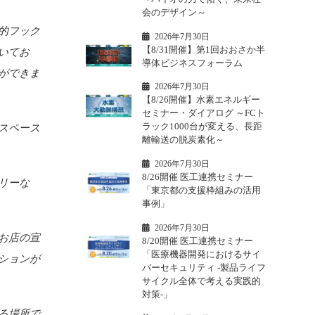
会のデザイン～
的フック
2026年7月30日
【8/31開催】第1回おおさか半
いてお
導体ビジネスフォーラム
ができま
2026年7月30日
【8/26開催】水素エネルギー
セミナー・ダイアログ ～FCト
ラック1000台が変える、長距
スペース
離輸送の脱炭素化～
2026年7月30日
8/26開催 医工連携セミナー
リーな
「東京都の支援枠組みの活用
事例」
2026年7月30日
お店の宣
8/20開催 医工連携セミナー
「医療機器開発におけるサイ
ションが
バーセキュリティ -製品ライフ
サイクル全体で考える実践的
対策-」
る場所で