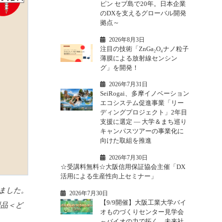
ピン セブ島で20年。日本企業
のDXを支えるグローバル開発
拠点～
2026年8月3日
注目の技術「ZnGa₂O₄ナノ粒子
薄膜による放射線センシン
グ」を開発！
2026年7月31日
SeiRogai、多摩イノベーション
エコシステム促進事業「リー
ディングプロジェクト」2年目
支援に選定 ― 大学＆まち巡り
キャンパスツアーの事業化に
向けた取組を推進
2026年7月30日
☆受講料無料☆大阪信用保証協会主催「DX
活用による生産性向上セミナー」
ました。
2026年7月30日
【9/9開催】大阪工業大学バイ
製品＜ど
オものづくりセンター見学会
～バイオの力で拓く、未来社