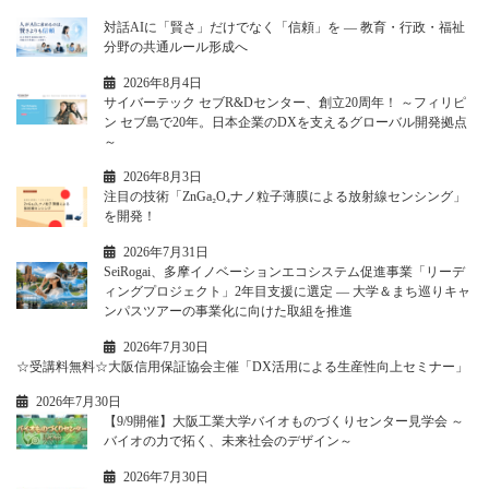
対話AIに「賢さ」だけでなく「信頼」を ― 教育・行政・福祉
分野の共通ルール形成へ
2026年8月4日
サイバーテック セブR&Dセンター、創立20周年！ ～フィリピ
ン セブ島で20年。日本企業のDXを支えるグローバル開発拠点
～
2026年8月3日
注目の技術「ZnGa₂O₄ナノ粒子薄膜による放射線センシング」
を開発！
2026年7月31日
SeiRogai、多摩イノベーションエコシステム促進事業「リーデ
ィングプロジェクト」2年目支援に選定 ― 大学＆まち巡りキャ
ンパスツアーの事業化に向けた取組を推進
2026年7月30日
☆受講料無料☆大阪信用保証協会主催「DX活用による生産性向上セミナー」
2026年7月30日
【9/9開催】大阪工業大学バイオものづくりセンター見学会 ～
バイオの力で拓く、未来社会のデザイン～
2026年7月30日