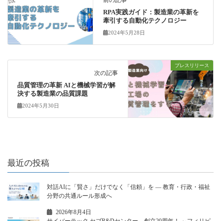
前の記事
RPA実践ガイド：製造業の革新を
牽引する自動化テクノロジー
2024年5月28日
プレスリリース
次の記事
品質管理の革新 AIと機械学習が解
決する製造業の品質課題
2024年5月30日
最近の投稿
対話AIに「賢さ」だけでなく「信頼」を ― 教育・行政・福祉
分野の共通ルール形成へ
2026年8月4日
サイバーテック セブR&Dセンター、創立20周年！ ～フィリピ