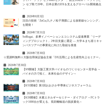
ン セブ島で20年。日本企業のDXを支えるグローバル開発拠点
～
2026年8月3日
注目の技術「ZnGa₂O₄ナノ粒子薄膜による放射線センシング」
を開発！
2026年7月31日
SeiRogai、多摩イノベーションエコシステム促進事業「リーデ
ィングプロジェクト」2年目支援に選定 ― 大学＆まち巡りキャ
ンパスツアーの事業化に向けた取組を推進
2026年7月30日
☆受講料無料☆大阪信用保証協会主催「DX活用による生産性向上セミナー」
2026年7月30日
【9/9開催】大阪工業大学バイオものづくりセンター見学会 ～
バイオの力で拓く、未来社会のデザイン～
2026年7月30日
【8/31開催】第1回おおさか半導体ビジネスフォーラム
2026年7月30日
【8/26開催】水素エネルギーセミナー・ダイアログ ～FCトラ
ック1000台が変える、長距離輸送の脱炭素化～