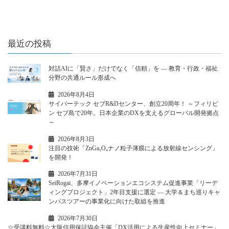
最近の投稿
対話AIに「賢さ」だけでなく「信頼」を ― 教育・行政・福祉
分野の共通ルール形成へ
2026年8月4日
サイバーテック セブR&Dセンター、創立20周年！ ～フィリピ
ン セブ島で20年。日本企業のDXを支えるグローバル開発拠点
～
2026年8月3日
注目の技術「ZnGa₂O₄ナノ粒子薄膜による放射線センシング」
を開発！
2026年7月31日
SeiRogai、多摩イノベーションエコシステム促進事業「リーデ
ィングプロジェクト」2年目支援に選定 ― 大学＆まち巡りキャ
ンパスツアーの事業化に向けた取組を推進
2026年7月30日
☆受講料無料☆大阪信用保証協会主催「DX活用による生産性向上セミナー」