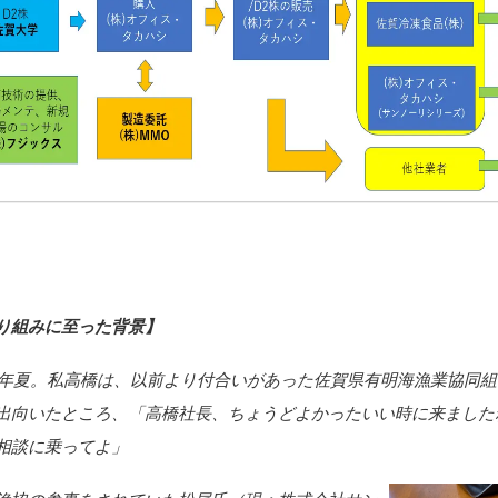
り組みに至った背景】
18年夏。私高橋は、以前より付合いがあった佐賀県有明海漁業協同
出向いたところ、「高橋社長、ちょうどよかったいい時に来ました
相談に乗ってよ」