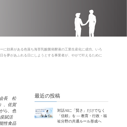
ーに効果がある色落ち海苔乳酸菌発酵液の工業生産化に成功。いろ
、4月1日を夢があふれる日にしようとする事業者が、やがて叶えるために
最近の投稿
会長 松
）、佐賀
対話AIに「賢さ」だけでなく
がら、色
「信頼」を ― 教育・行政・福
免疫賦活
祉分野の共通ルール形成へ
能性食品