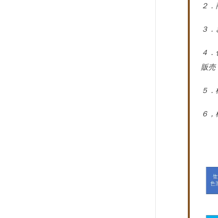
２．
３．
４．
販売
５．
６，