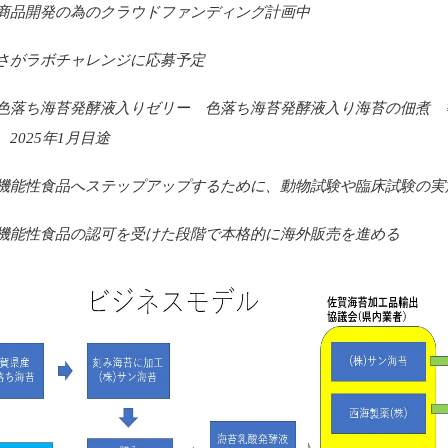
商品開発の為のクラウドファンディング計画中
さがラボチャレンジに応募予定
色落ち海苔発酵液入りゼリー 色落ち海苔発酵液入り海苔の佃煮 
 2025年1月目途
機能性食品へステップアップするために、動物試験や臨床試験の実
機能性食品の認可を受けた段階で本格的に海外販売を進める