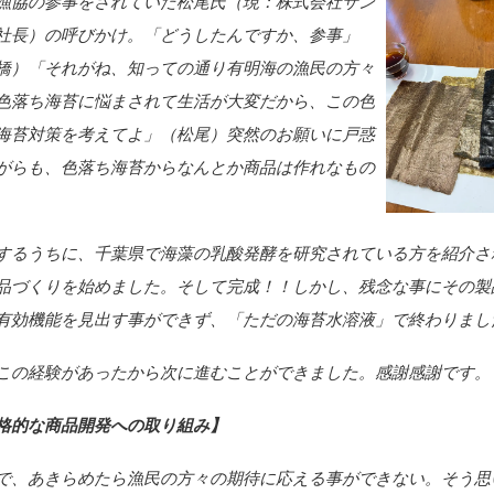
漁協の参事をされていた松尾氏（現：株式会社サン
社長）の呼びかけ。「どうしたんですか、参事」
橋）「それがね、知っての通り有明海の漁民の方々
色落ち海苔に悩まされて生活が大変だから、この色
海苔対策を考えてよ」（松尾）突然のお願いに戸惑
がらも、色落ち海苔からなんとか商品は作れなもの
するうちに、千葉県で海藻の乳酸発酵を研究されている方を紹介さ
品づくりを始めました。そして完成！！しかし、残念な事にその製
有効機能を見出す事ができず、「ただの海苔水溶液」で終わりまし
この経験があったから次に進むことができました。感謝感謝です。
格的な商品開発への取り組み】
で、あきらめたら漁民の方々の期待に応える事ができない。そう思