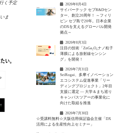
行く予定
2026年8月4日
サイバーテック セブR&Dセン
ター、創立20周年！ ～フィリ
ていま
ピン セブ島で20年。日本企業
。
のDXを支えるグローバル開発
拠点～
2026年8月3日
注目の技術「ZnGa₂O₄ナノ粒子
薄膜による放射線センシン
グ」を開発！
2026年7月31日
SeiRogai、多摩イノベーション
エコシステム促進事業「リー
ディングプロジェクト」2年目
支援に選定 ― 大学＆まち巡り
キャンパスツアーの事業化に
向けた取組を推進
2026年7月30日
☆受講料無料☆大阪信用保証協会主催「DX
活用による生産性向上セミナー」