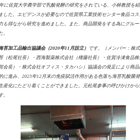
20年に佐賀大学農学部で乳酸発酵の研究をされている、小林教授を
ました。エビデンスが必要なので佐賀県工業技術センター食品コス
力も得ながら研究を進めました。また、商品開発をする為にグルー
た。
海苔加工品輸出協議会（2020年11月設立）
です。（メンバー：株式
苔（松尾社長）・西海製薬株式会社（権藤社長）・佐賀冷凍食品株
賀会長）・株式会社オフィス・タカハシ）協議会の発足により商品
的に進み、2023年12月末の免疫賦活作用がある色落ち海苔乳酸菌
生産化にたどり着くことができました。元松尾参事の呼びかけから
す。