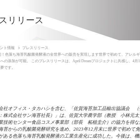
スリリース
ント情報
プレスリリース
初！色落ち海苔乳酸菌発酵液の全世界への販売を実現します世界で初めて、アレルギ
への添加が可能。 このプレスリリースは、April Dreamプロジェクトに共感し
た夢です。
会社オフィス・タカハシを含む、「佐賀海苔加工品輸出協議会 （
：株式会社サン海苔社長）」は、佐賀大学農学部（教授 小林元太
業技術センター食品コスメ事業部（部長 柘植圭介）の協力を得な
海苔からの乳酸菌発酵研究を進め、2023年12月末に世界で初めて
がある色落ち海苔乳酸発酵液の工業生産化に成功した。今後は、機