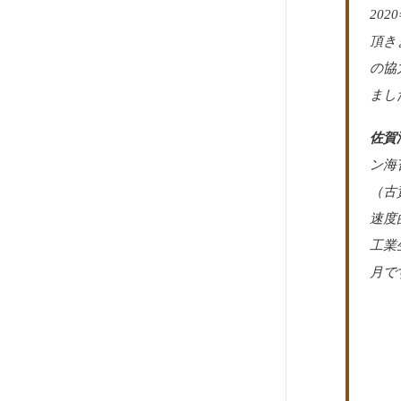
20
頂き
の協
まし
佐賀
ン海
（古
速度
工業
月で