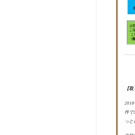
【取
20
件で
っと