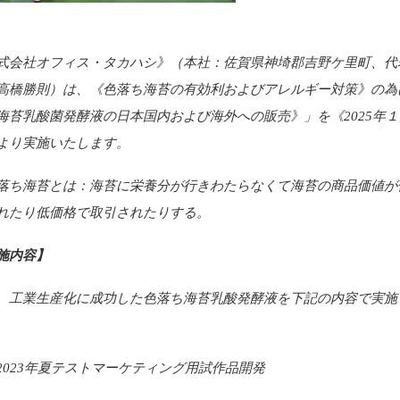
式会社オフィス・タカハシ》（本社：佐賀県神埼郡吉野ケ里町、代
高橋勝則）は、《色落ち海苔の有効利およびアレルギー対策》の為
海苔乳酸菌発酵液の日本国内および海外への販売》」を《2025年
より実施いたします。
落ち海苔とは：海苔に栄養分が行きわたらなくて海苔の商品価値が
れたり低価格で取引されたりする。
施内容】
、工業生産化に成功した色落ち海苔乳酸発酵液を下記の内容で実施
。
2023年夏テストマーケティング用試作品開発