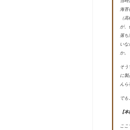
当時
海苔
（高
が、
落ち
いな
か。
そう
に製
んら
でも
【本
ここ