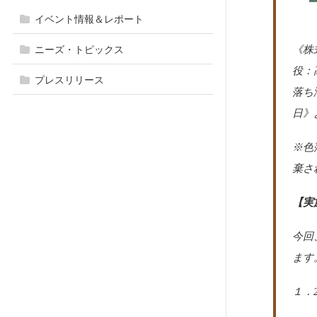
イベント情報＆レポート
《株
ニーズ・トピックス
役：
プレスリリース
落ち
日》
※色
棄さ
【実
今回
ます
１．