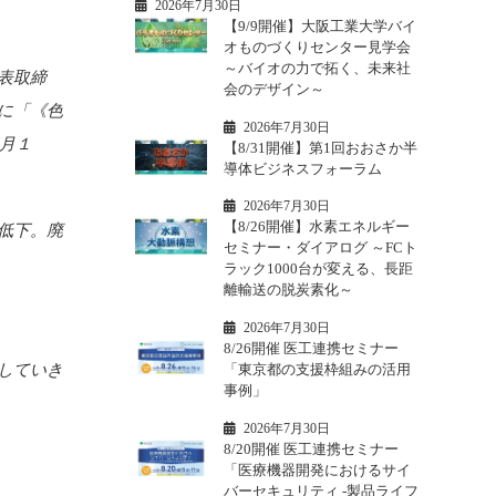
2026年7月30日
【9/9開催】大阪工業大学バイ
オものづくりセンター見学会
～バイオの力で拓く、未来社
表取締
会のデザイン～
に「《色
2026年7月30日
１月１
【8/31開催】第1回おおさか半
導体ビジネスフォーラム
2026年7月30日
【8/26開催】水素エネルギー
低下。廃
セミナー・ダイアログ ～FCト
ラック1000台が変える、長距
離輸送の脱炭素化～
2026年7月30日
8/26開催 医工連携セミナー
「東京都の支援枠組みの活用
していき
事例」
2026年7月30日
8/20開催 医工連携セミナー
「医療機器開発におけるサイ
バーセキュリティ -製品ライフ