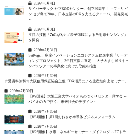
2026年8月4日
サイバーテック セブR&Dセンター、創立20周年！ ～フィリピ
ン セブ島で20年。日本企業のDXを支えるグローバル開発拠点
～
2026年8月3日
注目の技術「ZnGa₂O₄ナノ粒子薄膜による放射線センシング」
を開発！
2026年7月31日
SeiRogai、多摩イノベーションエコシステム促進事業「リーデ
ィングプロジェクト」2年目支援に選定 ― 大学＆まち巡りキャ
ンパスツアーの事業化に向けた取組を推進
2026年7月30日
☆受講料無料☆大阪信用保証協会主催「DX活用による生産性向上セミナー」
2026年7月30日
【9/9開催】大阪工業大学バイオものづくりセンター見学会 ～
バイオの力で拓く、未来社会のデザイン～
2026年7月30日
【8/31開催】第1回おおさか半導体ビジネスフォーラム
2026年7月30日
【8/26開催】水素エネルギーセミナー・ダイアログ ～FCトラ