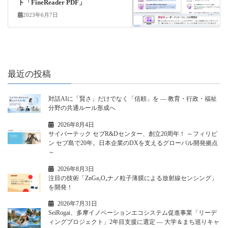
ト「FineReader PDF」
2023年6月7日
最近の投稿
対話AIに「賢さ」だけでなく「信頼」を ― 教育・行政・福祉
分野の共通ルール形成へ
2026年8月4日
サイバーテック セブR&Dセンター、創立20周年！ ～フィリピ
ン セブ島で20年。日本企業のDXを支えるグローバル開発拠点
～
2026年8月3日
注目の技術「ZnGa₂O₄ナノ粒子薄膜による放射線センシング」
を開発！
2026年7月31日
SeiRogai、多摩イノベーションエコシステム促進事業「リーデ
ィングプロジェクト」2年目支援に選定 ― 大学＆まち巡りキャ