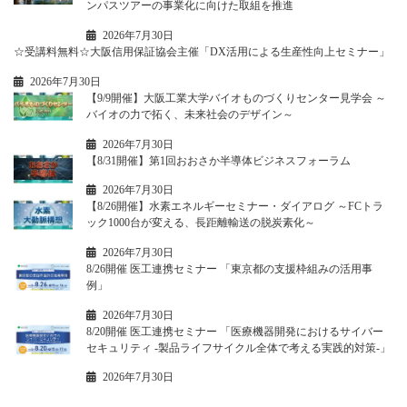
ンパスツアーの事業化に向けた取組を推進
2026年7月30日
☆受講料無料☆大阪信用保証協会主催「DX活用による生産性向上セミナー」
2026年7月30日
【9/9開催】大阪工業大学バイオものづくりセンター見学会 ～
バイオの力で拓く、未来社会のデザイン～
2026年7月30日
【8/31開催】第1回おおさか半導体ビジネスフォーラム
2026年7月30日
【8/26開催】水素エネルギーセミナー・ダイアログ ～FCトラ
ック1000台が変える、長距離輸送の脱炭素化～
2026年7月30日
8/26開催 医工連携セミナー 「東京都の支援枠組みの活用事
例」
2026年7月30日
8/20開催 医工連携セミナー 「医療機器開発におけるサイバー
セキュリティ -製品ライフサイクル全体で考える実践的対策-」
2026年7月30日