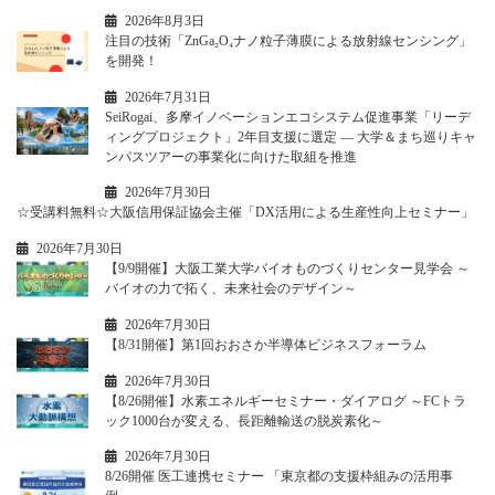
2026年8月3日
注目の技術「ZnGa₂O₄ナノ粒子薄膜による放射線センシング」
を開発！
2026年7月31日
SeiRogai、多摩イノベーションエコシステム促進事業「リーデ
ィングプロジェクト」2年目支援に選定 ― 大学＆まち巡りキャ
ンパスツアーの事業化に向けた取組を推進
2026年7月30日
☆受講料無料☆大阪信用保証協会主催「DX活用による生産性向上セミナー」
2026年7月30日
【9/9開催】大阪工業大学バイオものづくりセンター見学会 ～
バイオの力で拓く、未来社会のデザイン～
2026年7月30日
【8/31開催】第1回おおさか半導体ビジネスフォーラム
2026年7月30日
【8/26開催】水素エネルギーセミナー・ダイアログ ～FCトラ
ック1000台が変える、長距離輸送の脱炭素化～
2026年7月30日
8/26開催 医工連携セミナー 「東京都の支援枠組みの活用事