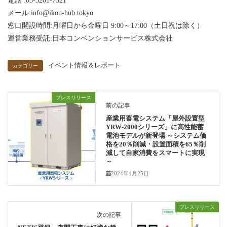
電話 :03-5201-7321
メール:info@ikou-hub.tokyo
窓口開設時間:月曜日から金曜日 9:00～17:00（土日祝は除く）
運営業務受託:日本コンベンションサービス株式会社
イベント情報＆レポート
カテゴリー
プレスリリース
前の記事
産業用蓄電システム「屋外設置型
YRW-2000シリーズ」に高性能蓄
電池モデルが新登場 ～システム価
格を20％削減・設置面積を65％削
減して自家消費をスマートに実現
～
2024年1月25日
プレスリリース
次の記事