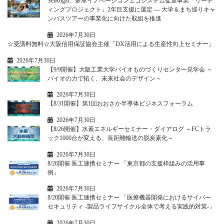
SeiRogai、多摩イノベーションエコシステム促進事業「リーデ
ィングプロジェクト」2年目支援に選定 ― 大学＆まち巡りキャ
ンパスツアーの事業化に向けた取組を推進
2026年7月30日
☆受講料無料☆大阪信用保証協会主催「DX活用による生産性向上セミナー」
2026年7月30日
【9/9開催】大阪工業大学バイオものづくりセンター見学会 ～
バイオの力で拓く、未来社会のデザイン～
2026年7月30日
【8/31開催】第1回おおさか半導体ビジネスフォーラム
2026年7月30日
【8/26開催】水素エネルギーセミナー・ダイアログ ～FCトラ
ック1000台が変える、長距離輸送の脱炭素化～
2026年7月30日
8/26開催 医工連携セミナー 「東京都の支援枠組みの活用事
例」
2026年7月30日
8/20開催 医工連携セミナー 「医療機器開発におけるサイバー
セキュリティ -製品ライフサイクル全体で考える実践的対策-」
2026年7月30日