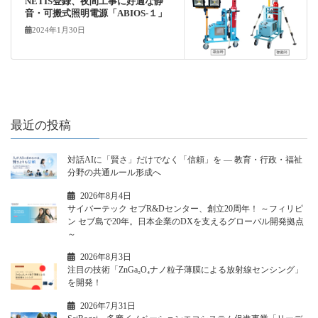
NETIS登録、夜間工事に好適な静
音・可搬式照明電源「ABIOS-１」
2024年1月30日
最近の投稿
対話AIに「賢さ」だけでなく「信頼」を ― 教育・行政・福祉
分野の共通ルール形成へ
2026年8月4日
サイバーテック セブR&Dセンター、創立20周年！ ～フィリピ
ン セブ島で20年。日本企業のDXを支えるグローバル開発拠点
～
2026年8月3日
注目の技術「ZnGa₂O₄ナノ粒子薄膜による放射線センシング」
を開発！
2026年7月31日