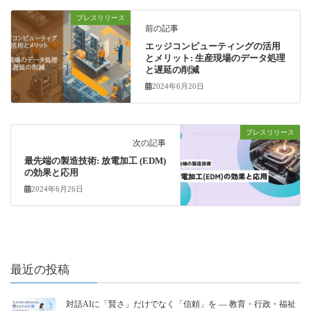
プレスリリース
前の記事
エッジコンピューティングの活用
とメリット: 生産現場のデータ処理
と遅延の削減
2024年6月20日
プレスリリース
次の記事
最先端の製造技術: 放電加工 (EDM)
の効果と応用
2024年6月26日
最近の投稿
対話AIに「賢さ」だけでなく「信頼」を ― 教育・行政・福祉