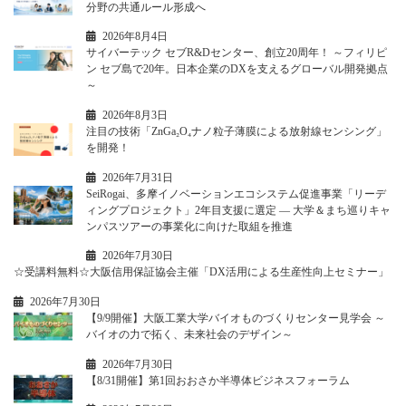
分野の共通ルール形成へ
2026年8月4日
サイバーテック セブR&Dセンター、創立20周年！ ～フィリピ
ン セブ島で20年。日本企業のDXを支えるグローバル開発拠点
～
2026年8月3日
注目の技術「ZnGa₂O₄ナノ粒子薄膜による放射線センシング」
を開発！
2026年7月31日
SeiRogai、多摩イノベーションエコシステム促進事業「リーデ
ィングプロジェクト」2年目支援に選定 ― 大学＆まち巡りキャ
ンパスツアーの事業化に向けた取組を推進
2026年7月30日
☆受講料無料☆大阪信用保証協会主催「DX活用による生産性向上セミナー」
2026年7月30日
【9/9開催】大阪工業大学バイオものづくりセンター見学会 ～
バイオの力で拓く、未来社会のデザイン～
2026年7月30日
【8/31開催】第1回おおさか半導体ビジネスフォーラム