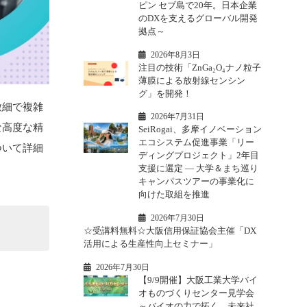
ピン セブ島で20年。日本企業
のDXを支えるグローバル開発
拠点～
2026年8月3日
注目の技術「ZnGa₂O₄ナノ粒子
薄膜による放射線センシン
グ」を開発！
微細で複雑
2026年7月31日
な高度な精
SeiRogai、多摩イノベーション
エコシステム促進事業「リー
ついて詳細
ディングプロジェクト」2年目
支援に選定 ― 大学＆まち巡り
キャンパスツアーの事業化に
向けた取組を推進
2026年7月30日
☆受講料無料☆大阪信用保証協会主催「DX
活用による生産性向上セミナー」
2026年7月30日
【9/9開催】大阪工業大学バイ
オものづくりセンター見学会
～バイオの力で拓く、未来社