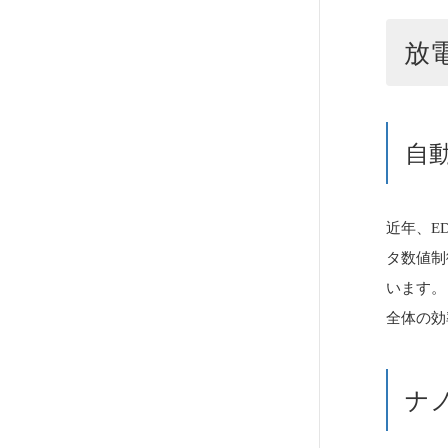
放
自
近年、E
タ数値制
います。
全体の効
ナ