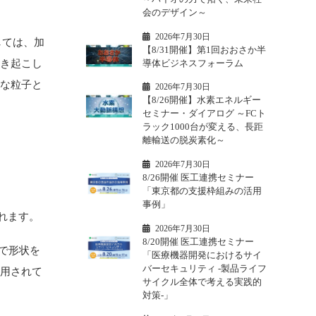
会のデザイン～
2026年7月30日
しては、加
【8/31開催】第1回おおさか半
導体ビジネスフォーラム
引き起こし
小な粒子と
2026年7月30日
【8/26開催】水素エネルギー
セミナー・ダイアログ ～FCト
ラック1000台が変える、長距
離輸送の脱炭素化～
2026年7月30日
8/26開催 医工連携セミナー
「東京都の支援枠組みの活用
事例」
れます。
2026年7月30日
8/20開催 医工連携セミナー
んで形状を
「医療機器開発におけるサイ
バーセキュリティ -製品ライフ
採用されて
サイクル全体で考える実践的
対策-」