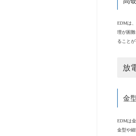
高
EDMは
理が困難
ることが
放
金
EDMは
金型や細