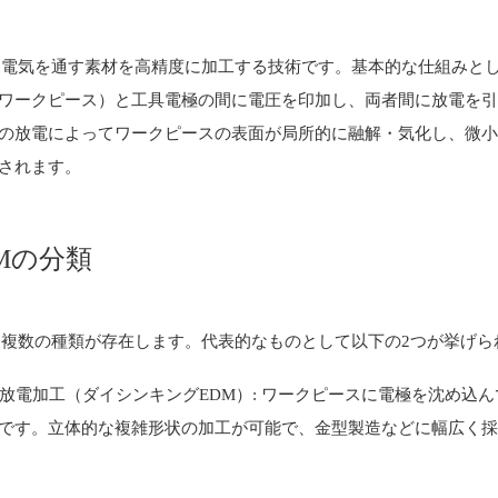
、電気を通す素材を高精度に加工する技術です。基本的な仕組みと
ワークピース）と工具電極の間に電圧を印加し、両者間に放電を
の放電によってワークピースの表面が局所的に融解・気化し、微
されます。
Mの分類
は複数の種類が存在します。代表的なものとして以下の2つが挙げら
彫り放電加工（ダイシンキングEDM）: ワークピースに電極を沈め込
です。立体的な複雑形状の加工が可能で、金型製造などに幅広く