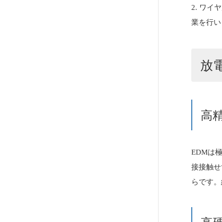
2. ワ
業を行い
放
高
EDMは
接接触せ
らです。