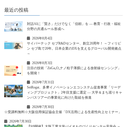
最近の投稿
対話AIに「賢さ」だけでなく「信頼」を ― 教育・行政・福祉
分野の共通ルール形成へ
2026年8月4日
サイバーテック セブR&Dセンター、創立20周年！ ～フィリピ
ン セブ島で20年。日本企業のDXを支えるグローバル開発拠点
～
2026年8月3日
注目の技術「ZnGa₂O₄ナノ粒子薄膜による放射線センシング」
を開発！
2026年7月31日
SeiRogai、多摩イノベーションエコシステム促進事業「リーデ
ィングプロジェクト」2年目支援に選定 ― 大学＆まち巡りキャ
ンパスツアーの事業化に向けた取組を推進
2026年7月30日
☆受講料無料☆大阪信用保証協会主催「DX活用による生産性向上セミナー」
2026年7月30日
【9/9開催】大阪工業大学バイオものづくりセンター見学会 ～