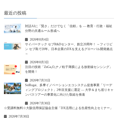
最近の投稿
対話AIに「賢さ」だけでなく「信頼」を ― 教育・行政・福祉
分野の共通ルール形成へ
2026年8月4日
サイバーテック セブR&Dセンター、創立20周年！ ～フィリピ
ン セブ島で20年。日本企業のDXを支えるグローバル開発拠点
～
2026年8月3日
注目の技術「ZnGa₂O₄ナノ粒子薄膜による放射線センシング」
を開発！
2026年7月31日
SeiRogai、多摩イノベーションエコシステム促進事業「リーデ
ィングプロジェクト」2年目支援に選定 ― 大学＆まち巡りキャ
ンパスツアーの事業化に向けた取組を推進
2026年7月30日
☆受講料無料☆大阪信用保証協会主催「DX活用による生産性向上セミナー」
2026年7月30日