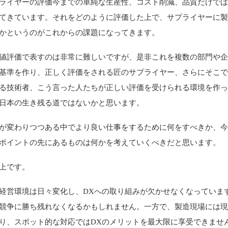
ライヤーの評価今までの単純な生産性、コスト削減、品質だけで
てきています。それをどのように評価した上で、サプライヤーに
かというのがこれからの課題になってきます。
値評価で表すのは非常に難しいですが、是非これを複数の部門や
基準を作り、正しく評価をされる匠のサプライヤー、さらにそこ
る技術者、こう言った人たちが正しい評価を受けられる環境を作
日本の生き残る道ではないかと思います。
が変わりつつある中でより良い仕事をするために何をすべきか、
ポイントの先にあるものは何かを考えていくべきだと思います。
上です。
経営環境は日々変化し、DXへの取り組みが欠かせなくなっています
競争に勝ち残れなくなるかもしれません。一方で、製造現場には
り、スポット的な対応ではDXのメリットを最大限に享受できませ