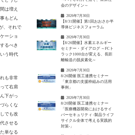
会のデザイン～
時間は増え
2026年7月30日
仕事もどん
【8/31開催】第1回おおさか半
導体ビジネスフォーラム
が、それで
ニケーショ
2026年7月30日
【8/26開催】水素エネルギー
をするべき
セミナー・ダイアログ ～FCト
という時代
ラック1000台が変える、長距
離輸送の脱炭素化～
2026年7月30日
8/26開催 医工連携セミナー
これも非常
「東京都の支援枠組みの活用
よって右肩
事例」
だん下がっ
2026年7月30日
8/20開催 医工連携セミナー
しづらくな
「医療機器開発におけるサイ
少しでも改
バーセキュリティ -製品ライフ
サイクル全体で考える実践的
交代させる
対策-」
また単なる