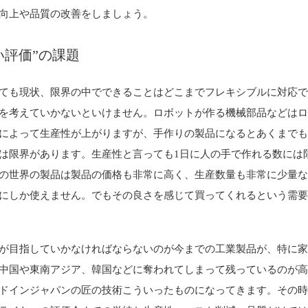
向上や品質の改善をしましょう。
い評価”の課題
ても現状、限界の中でできることはどこまでフレキシブルに対応
を考えていかないといけません。ロボットが作る機械部品などは
によって生産性が上がりますが、手作りの製品になるとあくまで
は限界があります。生産性と言っても1日に人の手で作れる数には
の世界の製品は製品の価格も非常に高く、生産数量も非常に少量
にしか使えません。でもその良さを感じて買ってくれるという需
が目指していかなければならないのが今までの工業製品が、特に
中国や東南アジア、韓国などに奪われてしまって残っているのが
ドインジャパンの匠の技術こういったものになってきます。その