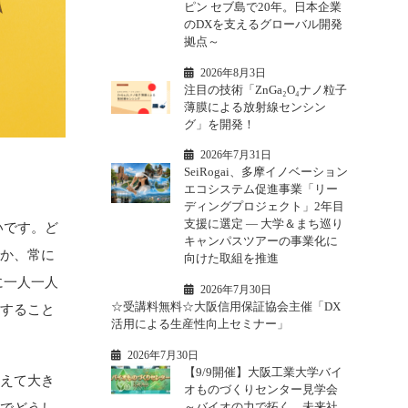
ピン セブ島で20年。日本企業
のDXを支えるグローバル開発
拠点～
2026年8月3日
注目の技術「ZnGa₂O₄ナノ粒子
薄膜による放射線センシン
グ」を開発！
2026年7月31日
SeiRogai、多摩イノベーション
エコシステム促進事業「リー
ディングプロジェクト」2年目
支援に選定 ― 大学＆まち巡り
いです。ど
キャンパスツアーの事業化に
るか、常に
向けた取組を推進
に一人一人
2026年7月30日
☆受講料無料☆大阪信用保証協会主催「DX
にすること
活用による生産性向上セミナー」
2026年7月30日
【9/9開催】大阪工業大学バイ
増えて大き
オものづくりセンター見学会
～バイオの力で拓く、未来社
のでどうし