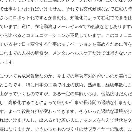
で仕事をしなければいけません。それでも交代勤務などで在宅の
さらにロボット化ですとか自動化、知能化によって在宅でできる
ています。逆に、在宅勤務はメールやwebでの会議などもあります
から比べるとコミュニケーションが不足しています。このコミュ
ている中で日々変化する仕事のモチベーションを高めるために何
これまでの人材の研修や、メンタルヘルスケアだけでは補えない
います。
についても成果報酬なのか、今までの年功序列的がいいのか実は
ところです。特に日本の工場では匠の技術、熟練度、経験年数に
上がっていくものですが。ある一定の年齢からは、習熟度はだん
し、高齢化することによって細かい仕事や長時間の過酷な仕事が
す。よって役割分担が変わってきます。そういった過酷な環境が
ればいけませんし、出来るだけ若い人にチャンスを与えて世代を
要になりますが、そういったものづくりのサプライヤーの現状、