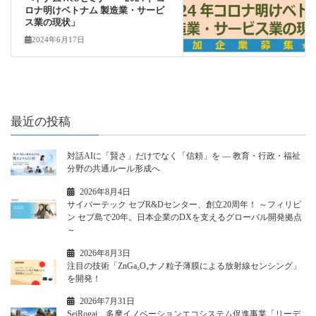
ロナ明けベトナム 製造業・サービ
ス業の現状」
2024年6月17日
最近の投稿
対話AIに「賢さ」だけでなく「信頼」を ― 教育・行政・福祉
分野の共通ルール形成へ
2026年8月4日
サイバーテック セブR&Dセンター、創立20周年！ ～フィリピ
ン セブ島で20年。日本企業のDXを支えるグローバル開発拠点
～
2026年8月3日
注目の技術「ZnGa₂O₄ナノ粒子薄膜による放射線センシング」
を開発！
2026年7月31日
SeiRogai、多摩イノベーションエコシステム促進事業「リーデ