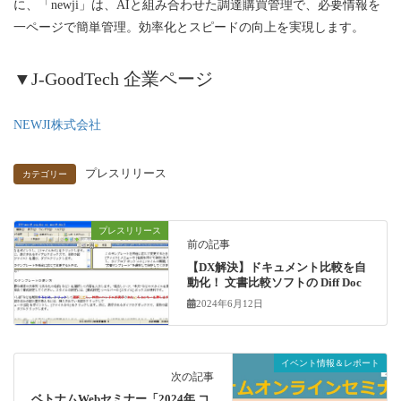
に、「newji」は、AIと組み合わせた調達購買管理で、必要情報を
一ページで簡単管理。効率化とスピードの向上を実現します。
▼J-GoodTech 企業ページ
NEWJI株式会社
プレスリリース
カテゴリー
プレスリリース
前の記事
【DX解決】ドキュメント比較を自
動化！ 文書比較ソフトの Diff Doc
2024年6月12日
イベント情報＆レポート
次の記事
ベトナムWebセミナー「2024年 コ