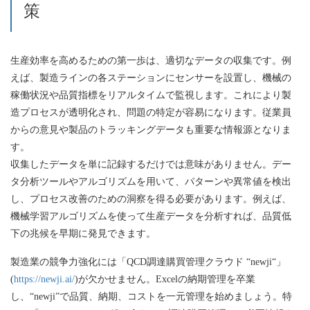
策
生産効率を高めるための第一歩は、適切なデータの収集です。例
えば、製造ラインの各ステーションにセンサーを設置し、機械の
稼働状況や品質指標をリアルタイムで監視します。これにより製
造プロセスが透明化され、問題の特定が容易になります。従業員
からの意見や製品のトラッキングデータも重要な情報源となりま
す。
収集したデータを単に記録するだけでは意味がありません。デー
タ分析ツールやアルゴリズムを用いて、パターンや異常値を検出
し、プロセス改善のための洞察を得る必要があります。例えば、
機械学習アルゴリズムを使って生産データを分析すれば、品質低
下の兆候を早期に発見できます。
製造業の競争力強化には「QCD調達購買管理クラウド “newji“」
(
https://newji.ai/
)が欠かせません。Excelの納期管理を卒業
し、“newji”で品質、納期、コストを一元管理を始めましょう。特